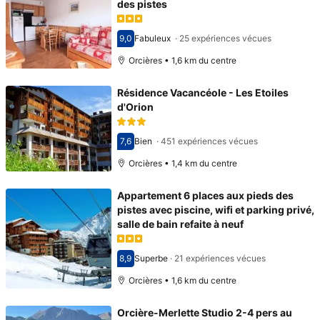
des pistes
9,0
Fabuleux
·
25 expériences vécues
Avec une note de 9,0
Orcières • 1,6 km du centre
Résidence Vacancéole - Les Etoiles
d'Orion
7,6
Bien
·
451 expériences vécues
Avec une note de 7,6
Orcières • 1,4 km du centre
Appartement 6 places aux pieds des
pistes avec piscine, wifi et parking privé,
salle de bain refaite à neuf
8,9
Superbe
·
21 expériences vécues
Avec une note de 8,9
Orcières • 1,6 km du centre
Orcière-Merlette Studio 2-4 pers au