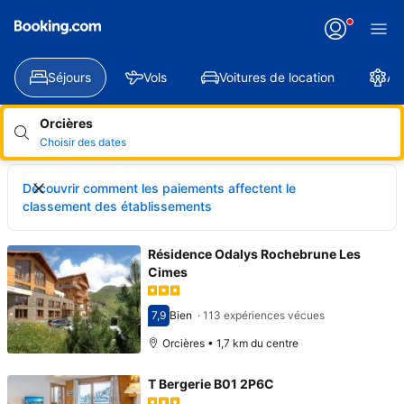
Séjours
Vols
Voitures de location
At
Orcières
Choisir des dates
Découvrir comment les paiements affectent le
classement des établissements
Résidence Odalys Rochebrune Les
Cimes
7,9
Bien
·
113 expériences vécues
Avec une note de 7,9
Orcières • 1,7 km du centre
T Bergerie B01 2P6C