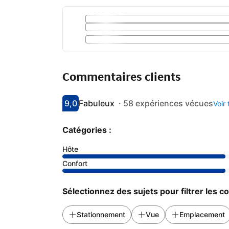
Commentaires clients
9,0
Fabuleux
·
58 expériences vécues
Voir
Avec une note de 9
fabuleux
Catégories :
Hôte
Confort
Sélectionnez des sujets pour filtrer les 
Stationnement
Vue
Emplacement