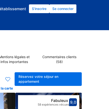
établissement
S'inscrire
Se connecter
Mentions légales et
Commentaires clients
infos importantes
(58)
Réservez votre séjour en
appartement
la carte
Fabuleux
9,0
Avec une not
fabuleux
58 expériences vécues