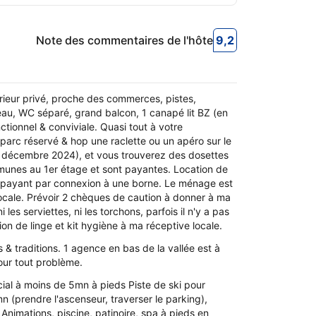
Note des commentaires de l'hôte
9,2
9,2
Note des commen
rieur privé, proche des commerces, pistes,
d'eau, WC séparé, grand balcon, 1 canapé lit BZ (en
ctionnel & conviviale. Quasi tout à votre
e parc réservé & hop une raclette ou un apéro sur le
de décembre 2024), et vous trouverez des dosettes
ommunes au 1er étage et sont payantes. Location de
t payant par connexion à une borne. Le ménage est
cale. Prévoir 2 chèques de caution à donner à ma
i les serviettes, ni les torchons, parfois il n'y a pas
n de linge et kit hygiène à ma réceptive locale.
 & traditions. 1 agence en bas de la vallée est à
our tout problème.
cial à moins de 5mn à pieds Piste de ski pour
mn (prendre l'ascenseur, traverser le parking),
Animations, piscine, patinoire, spa à pieds en