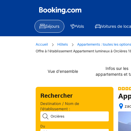
Séjours
Vols
Voitures de loca
Accueil
Hôtels
Appartements : toutes les option
Offre à l'établissement Appartement lumineux à Orcières 1
Infos sur les
Vue d'ensemble
appartements et ta
App
Rechercher
Destination / Nom de
zac
l'établissement :
Exc
situ
Du
géo