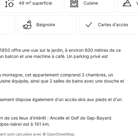
49 m² superficie
Cuisine
artement 
ineux 
ières 
Baignoire
Cartes d'accès
0.
50 offre une vue sur le jardin, à environ 600 mètres de ce 
 un balcon et une machine à café. Un parking privé est 
r la montagne, cet appartement comprend 2 chambres, un 
cuisine équipée, ainsi que 2 salles de bains avec une douche et 
issement dispose également d'un accès skis aux pieds et d'un 
de ces lieux d’intérêt : Ancelle et Golf de Gap-Bayard. 
lpes-Isère) est à 161 km.
sement sont calculées avec © OpenStreetMap.