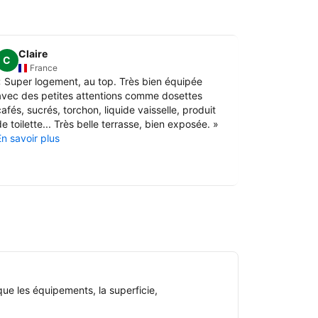
Claire
Laetiti
C
France
Fran
«
Super logement, au top. Très bien équipée
«
La terrass
avec des petites attentions comme dosettes
et accessib
afés, sucrés, torchon, liquide vaisselle, produit
En savoir pl
e toilette... Très belle terrasse, bien exposée.
»
En savoir plus
ue les équipements, la superficie,