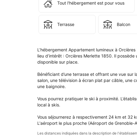
Tout l'hébergement est pour vous
App
lum
à 
Orc
Terrasse
Balcon
185
L’hébergement Appartement lumineux à Orcières 18
lieu d’intérêt : Orcières Merlette 1850. Il possède
disponible sur place.

Bénéficiant d’une terrasse et offrant une vue su
salon, une télévision à écran plat par câble, une 
une baignoire.

Vous pourrez pratiquer le ski à proximité. L’établ
local à skis.

Vous séjournerez à respectivement 24 km et 32 km 
L'aéroport le plus proche (Aéroport de Grenoble-A
Les distances indiquées dans la description de l'établis