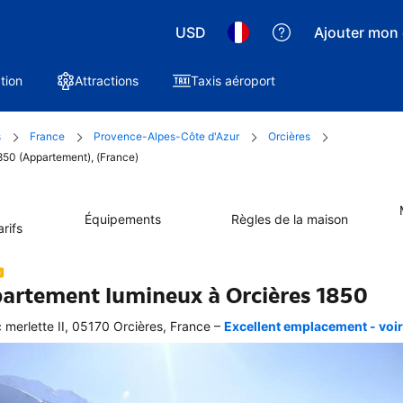
USD
Ajouter mon 
tion
Attractions
Taxis aéroport
s
France
Provence-Alpes-Côte d'Azur
Orcières
850 (Appartement), (France)
Équipements
Règles de la maison
rifs
artement lumineux à Orcières 1850
–
 merlette II, 05170 Orcières, France
Excellent emplacement - voir 
ellente
ation 
graphique 