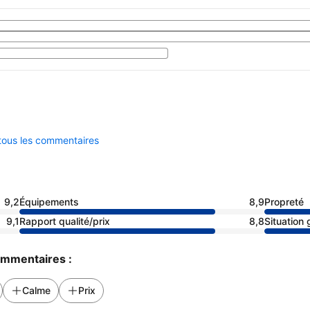
 tous les commentaires
9,2
Équipements
8,9
Propreté
9,1
Rapport qualité/prix
8,8
Situation
commentaires :
Calme
Prix