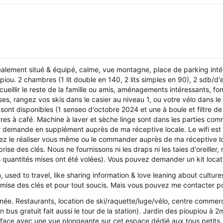
alement situé & équipé, calme, vue montagne, place de parking inté
-piou. 2 chambres (1 lit double en 140, 2 lits simples en 90), 2 sdb/
ueillir le reste de la famille ou amis, aménagements intéressants, fon
ses, rangez vos skis dans le casier au niveau 1, ou votre vélo dans l
sont disponibles (1 senseo d'octobre 2024 et une à boule et filtre 
ltres à café. Machine à laver et sèche linge sont dans les parties c
sur demande en supplément auprès de ma réceptive locale. Le wifi es
ez le réaliser vous même ou le commander auprès de ma réceptive lo
rise des clés. Nous ne fournissons ni les draps ni les taies d'oreiller, n
quantités mises ont été volées). Vous pouvez demander un kit locatio
used to travel, like sharing information & love leaning about cultures
remise des clés et pour tout soucis. Mais vous pouvez me contacter p
urnée. Restaurants, location de ski/raquette/luge/vélo, centre commer
bus gratuit fait aussi le tour de la station). Jardin des pioupiou à 2
 face avec une vue plongeante sur cet espace dédié aux tous petits. 