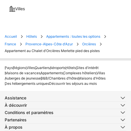
Villes
Accueil
Hôtels
Appartements : toutes les options
France
Provence-Alpes-Côte d'Azur
Orcières
Appartement au Chalet d'Orcières Merlette pied des pistes
Pays
Régions
Villes
Quartiers
Aéroports
Hôtels
Sites d'intérêt
Maisons de vacances
Appartements
Complexes hôteliers
Villas
Auberges de jeunesse
B&B/Chambres d'hôtes
Maisons d'Hôtes
Des hébergements uniques
Découvrir les séjours au mois
Assistance
À découvrir
Conditions et paramètres
Partenaires
À propos