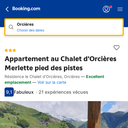
Orcières
Choisir des dates
Appartement au Chalet d'Orcières
Merlette pied des pistes
Résidence le Chalet d'Orcières, Orcières
—
Excellent
Accès rapides
Aller à la description
Aller aux équipements
Aller aux hébergements
Aller aux conditions
emplacement
—
Voir sur la carte
9,1
Fabuleux
·
21 expériences vécues
Avec une note de 9.1
fabuleux