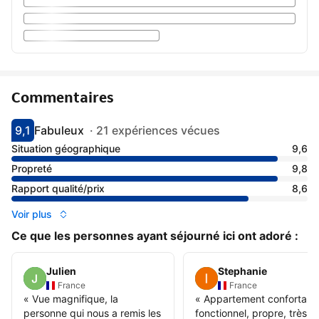
Commentaires
9,1
Fabuleux
·
21 expériences vécues
Avec une note de 9.1
fabuleux
Situation géographique
9,6
Propreté
9,8
Rapport qualité/prix
8,6
Voir plus
Ce que les personnes ayant séjourné ici ont adoré :
Julien
Stephanie
France
France
«
Vue magnifique, la
«
Appartement confortable
personne qui nous a remis les
fonctionnel, propre, très b