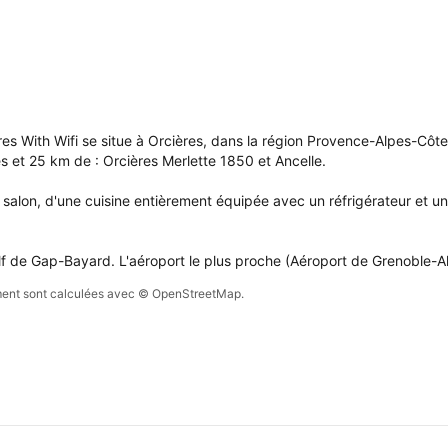
ervation 
i 
 
s 
e 
pte.
s With Wifi se situe à Orcières, dans la région Provence-Alpes-Côte d
et 25 km de : Orcières Merlette 1850 et Ancelle.

on, d'une cuisine entièrement équipée avec un réfrigérateur et une 
olf de Gap-Bayard. L'aéroport le plus proche (Aéroport de Grenoble-A
sement sont calculées avec © OpenStreetMap.