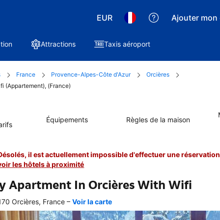
EUR
Ajouter mon 
tion
Attractions
Taxis aéroport
s
France
Provence-Alpes-Côte d'Azur
Orcières
fi (Appartement), (France)
Équipements
Règles de la maison
rifs
Désolés, il est actuellement impossible d'effectuer une réservation 
voir les hôtels à proximité
y Apartment In Orcières With Wifi
–
70 Orcières, France
Voir la carte
 