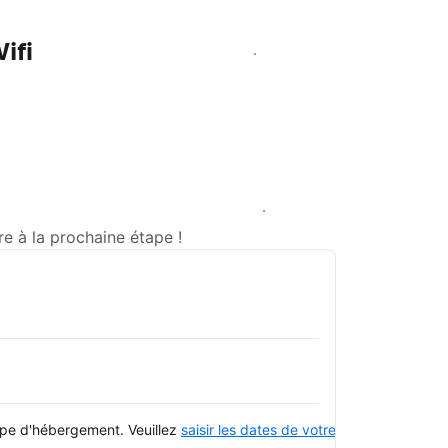
ifi
Voir les disponibilités
Voir les disponibilités
e à la prochaine étape !
type d'hébergement. Veuillez
saisir les dates de votre séjour
et consulte