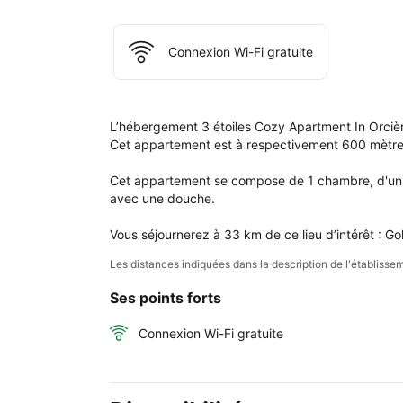
rés
ains
que
Connexion Wi-Fi gratuite
dan
votr
com
L’hébergement 3 étoiles Cozy Apartment In Orcière
Cet appartement est à respectivement 600 mètres 
Cet appartement se compose de 1 chambre, d'un sal
avec une douche.

Vous séjournerez à 33 km de ce lieu d’intérêt : G
Les distances indiquées dans la description de l'établis
Ses points forts
Connexion Wi-Fi gratuite