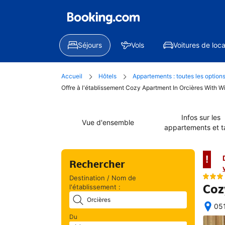
Séjours
Vols
Voitures de loca
Accueil
Hôtels
Appartements : toutes les option
Offre à l'établissement Cozy Apartment In Orcières With Wi
Infos sur les
Vue d'ensemble
appartements et ta
!
Rechercher
Destination / Nom de
Coz
l'établissement :
051
Une
Du