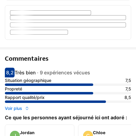
Commentaires
8,2
Très bien
·
9 expériences vécues
Avec une note de 8.2
très bien
Situation géographique
7,5
Propreté
7,5
Rapport qualité/prix
8,5
Voir plus
Ce que les personnes ayant séjourné ici ont adoré :
Jordan
Chloe