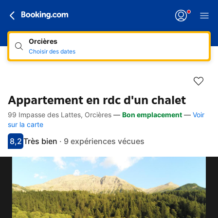
Orcières
Choisir des dates
Appartement en rdc d'un chalet
99 Impasse des Lattes, Orcières
—
Bon emplacement
—
Voir
Accès rapides
Aller à la description
Aller aux équipements
Aller aux hébergements
Aller aux conditions
sur la carte
8,2
Très bien
·
9 expériences vécues
Avec une note de 8.2
très bien