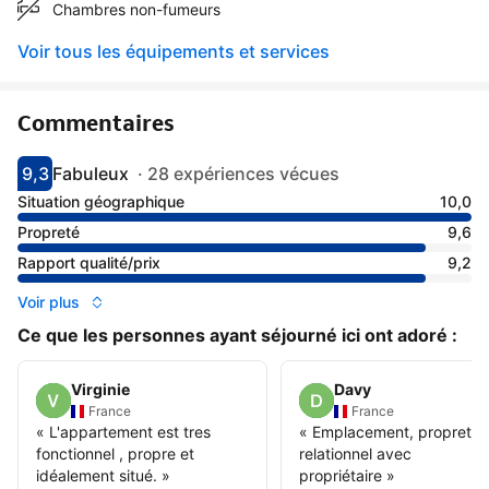
Chambres non-fumeurs
Voir tous les équipements et services
Commentaires
9,3
Fabuleux
·
28 expériences vécues
Avec une note de 9.3
fabuleux
Situation géographique
10,0
Propreté
9,6
Rapport qualité/prix
9,2
Voir plus
Ce que les personnes ayant séjourné ici ont adoré :
Virginie
Davy
France
France
«
L'appartement est tres
«
Emplacement, propreté,
fonctionnel , propre et
relationnel avec
idéalement situé.
»
propriétaire
»