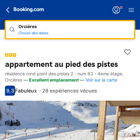
Orcières
Choisir des dates
appartement au pied des pistes
résidence rond point des pistes 2 - num 63 - 4eme étage,
Accès rapides
Aller à la description
Aller aux équipements
Aller aux hébergements
Aller aux conditions
Orcières
—
Excellent emplacement
—
Voir sur la carte
9,3
Fabuleux
·
28 expériences vécues
Avec une note de 9.3
fabuleux