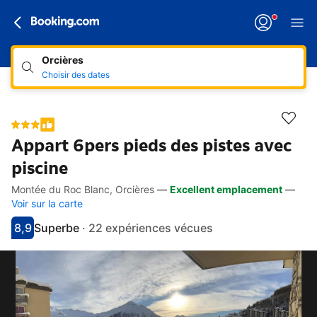
Orcières
Choisir des dates
Appart 6pers pieds des pistes avec
piscine
Montée du Roc Blanc, Orcières
—
Excellent emplacement
—
Accès rapides
Aller à la description
Aller aux équipements
Aller aux hébergements
Aller aux conditions
Voir sur la carte
8,9
Superbe
·
22 expériences vécues
Avec une note de 8.9
superbe