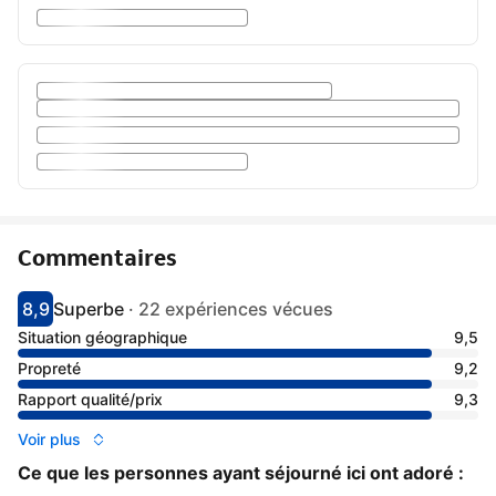
Commentaires
8,9
Superbe
·
22 expériences vécues
Avec une note de 8.9
superbe
Situation géographique
9,5
Propreté
9,2
Rapport qualité/prix
9,3
Voir plus
Ce que les personnes ayant séjourné ici ont adoré :