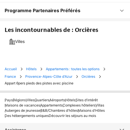
Programme Partenaires Préférés
Les incontournables de : Orcières
Villes
Accueil
Hôtels
Appartements : toutes les options
France
Provence-Alpes-Côte d'Azur
Orcières
Appart 6pers pieds des pistes avec piscine
Pays
Régions
Villes
Quartiers
Aéroports
Hôtels
Sites d'intérêt
Maisons de vacances
Appartements
Complexes hôteliers
Villas
Auberges de jeunesse
B&B/Chambres d'hôtes
Maisons d'Hôtes
Des hébergements uniques
Découvrir les séjours au mois
Assistance