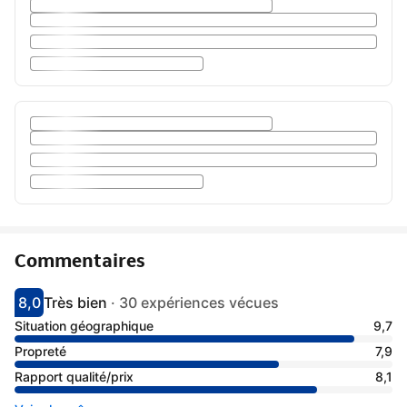
Commentaires
8,0
Très bien
·
30 expériences vécues
Avec une note de 8
très bien
Situation géographique
9,7
Propreté
7,9
Rapport qualité/prix
8,1