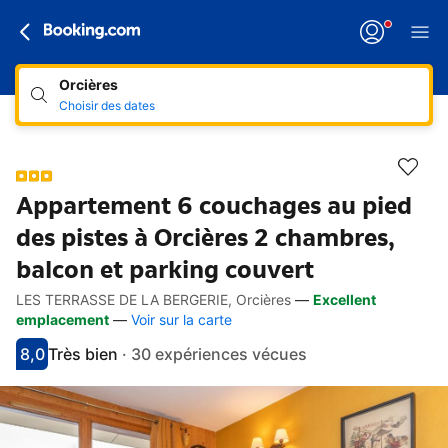
Orcières
Choisir des dates
Appartement 6 couchages au pied
des pistes à Orcières 2 chambres,
balcon et parking couvert
LES TERRASSE DE LA BERGERIE, Orcières
—
Excellent
Accès rapides
Aller à la description
Aller aux équipements
Aller aux hébergements
Aller aux conditions
emplacement
—
Voir sur la carte
8,0
Très bien
·
30 expériences vécues
Avec une note de 8
très bien