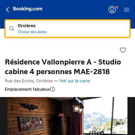
Orcières
Choisir des dates
Résidence Vallonpierre A - Studio
cabine 4 personnes MAE-2818
Rue des Ecrins, Orcières
—
Voir sur la carte
Accès rapides
Aller à la description
Aller aux équipements
Aller aux hébergements
Aller aux conditions
Emplacement fabuleux