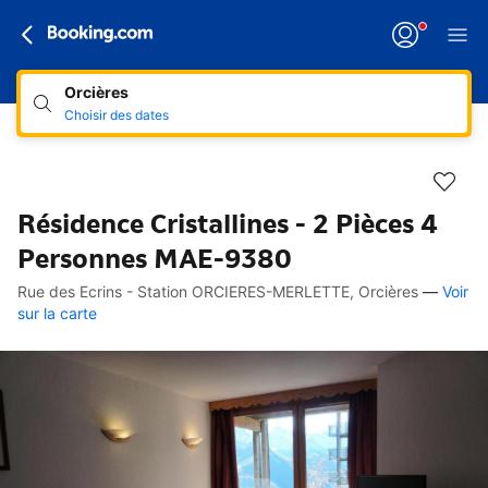
Orcières
Choisir des dates
Résidence Cristallines - 2 Pièces 4
Personnes MAE-9380
Rue des Ecrins - Station ORCIERES-MERLETTE, Orcières
—
Voir
Accès rapides
Aller à la description
Aller aux équipements
Aller aux hébergements
Aller aux conditions
sur la carte