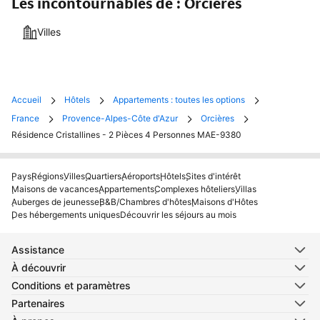
Les incontournables de : Orcières
Villes
Accueil
Hôtels
Appartements : toutes les options
France
Provence-Alpes-Côte d'Azur
Orcières
Résidence Cristallines - 2 Pièces 4 Personnes MAE-9380
Pays
Régions
Villes
Quartiers
Aéroports
Hôtels
Sites d'intérêt
Maisons de vacances
Appartements
Complexes hôteliers
Villas
Auberges de jeunesse
B&B/Chambres d'hôtes
Maisons d'Hôtes
Des hébergements uniques
Découvrir les séjours au mois
Assistance
À découvrir
Conditions et paramètres
Partenaires