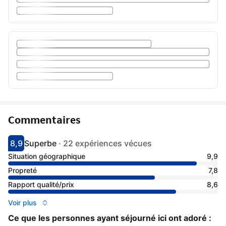
Commentaires
8,9
Superbe
·
22 expériences vécues
Avec une note de 8.9
superbe
Situation géographique
9,9
Propreté
7,8
Rapport qualité/prix
8,6
Voir plus
Ce que les personnes ayant séjourné ici ont adoré :