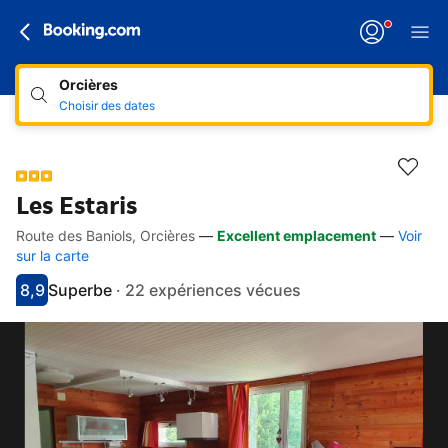
Orcières
Choisir des dates
Les Estaris
Route des Baniols, Orcières
—
Excellent emplacement
—
Voir
Accès rapides
Aller à la description
Aller aux équipements
Aller aux hébergements
Aller aux conditions
sur la carte
8,9
Superbe
·
22 expériences vécues
Avec une note de 8.9
superbe