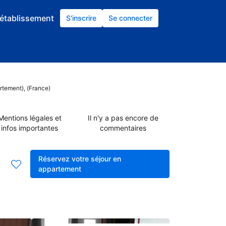
établissement
S'inscrire
Se connecter
rtement), (France)
Mentions légales et
Il n'y a pas encore de
infos importantes
commentaires
Réservez votre séjour en
appartement