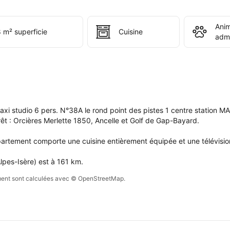
ervation 
i 
Ani
 
 m² superficie
Cuisine
adm
s 
e 
pte.
i studio 6 pers. N°38A le rond point des pistes 1 centre station MA
êt : Orcières Merlette 1850, Ancelle et Golf de Gap-Bayard.

partement comporte une cuisine entièrement équipée et une télévision
lpes-Isère) est à 161 km.
sement sont calculées avec © OpenStreetMap.