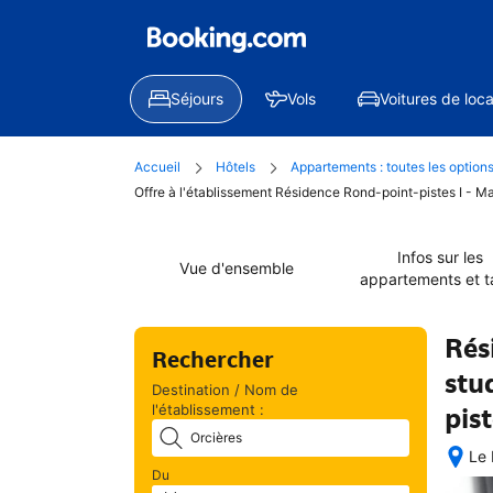
Séjours
Vols
Voitures de loca
Accueil
Hôtels
Appartements : toutes les option
Offre à l'établissement Résidence Rond-point-pistes I - Ma
Infos sur les
Vue d'ensemble
appartements et ta
Rés
Rechercher
stu
Destination / Nom de
l'établissement :
pis
Le 
Du
Une