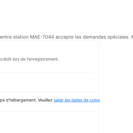
 centre station MAE-7044 accepte les demandes spéciales. Aj
rédit lors de l'enregistrement.
type d'hébergement. Veuillez
saisir les dates de votre séjour
et consulte