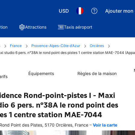
USD
Ajouter mon 
tion
Attractions
Taxis aéroport
s
France
Provence-Alpes-Côte d'Azur
Orcières
xi studio 6 pers. n°38A le rond point des pistes 1 centre station MAE-7044 (Appa
Équipements
Règles de la maison
rifs
idence Rond-point-pistes I - Maxi
dio 6 pers. n°38A le rond point des
tes 1 centre station MAE-7044
–
Rond Point des Pistes, 5170 Orcières, France
Voir la carte
 