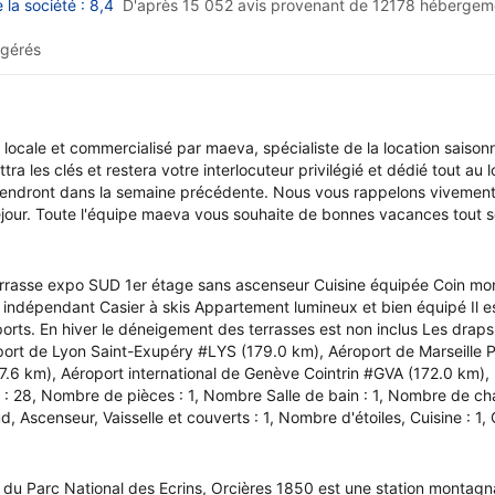
la société : 8,4
D'après 15 052 avis provenant de
12178 hébergem
gérés
ocale et commercialisé par maeva, spécialiste de la location saisonn
ra les clés et restera votre interlocuteur privilégié et dédié tout au 
viendront dans la semaine précédente. Nous vous rappelons vivement, 
séjour. Toute l'équipe maeva vous souhaite de bonnes vacances tout so
asse expo SUD 1er étage sans ascenseur Cuisine équipée Coin montag
indépendant Casier à skis Appartement lumineux et bien équipé Il es
ts. En hiver le déneigement des terrasses est non inclus Les draps et
éroport de Lyon Saint-Exupéry #LYS (179.0 km), Aéroport de Marseill
6 km), Aéroport international de Genève Cointrin #GVA (172.0 km), L
 : 28, Nombre de pièces : 1, Nombre Salle de bain : 1, Nombre de ch
d, Ascenseur, Vaisselle et couverts : 1, Nombre d'étoiles, Cuisine : 1,
 du Parc National des Ecrins, Orcières 1850 est une station montagn