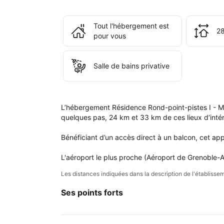
rés
ains
Tout l'hébergement est
que
28
pour vous
dan
votr
com
Salle de bains privative
L’hébergement Résidence Rond-point-pistes I - Max
quelques pas, 24 km et 33 km de ces lieux d’intér
Bénéficiant d’un accès direct à un balcon, cet ap
L'aéroport le plus proche (Aéroport de Grenoble-A
Les distances indiquées dans la description de l'établis
Ses points forts