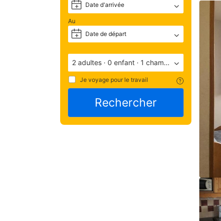
Une
Date d'arrivée
+
fois 
votr
Au
rés
Date de départ
+
eff
tout
les 
2 adultes
·
0 enfant
·
1 chambre
inf
sur 
Je voyage pour le travail
l'é
y 
Rechercher
com
le 
num
de 
tél
et 
l'ad
sero
dis
sur 
votr
con