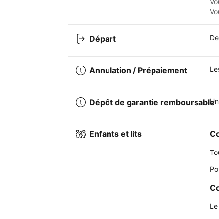
Vo
Vo
De
Départ
Le
Annulation / Prépaiement
Un
Dépôt de garantie remboursable
Enfants et lits
Co
To
Po
Co
Le