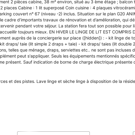
ment 2 pièces cabine, 38 m² environ, situé au 3 ème étage ; balcon t
t 2 places Cabine : 1 lit superposé Coin cuisine : 4 plaques vitrocéra
. Parking couvert n° 67 (niveau -2) inclus. Situation sur le plan G2
e cadre d’importants travaux de rénovation et d’amélioration, qui d
tervenir pendant votre séjour. La station fera tout son possible pour l
vous accueillir toujours mieux. EN HIVER LE LINGE DE LIT EST CO
t auprès de la conciergerie sur place ([hidden]) : - kit linge de toile
t draps/ taie (lit simple 2 draps + taie) - kit draps/ taies (lit doubl
ions, telles que ménage, draps, serviettes etc.. ne sont pas incluses d
lément peut s'appliquer. Seuls les équipements mentionnés spécif
 présent. Sauf indication de borne de charge électrique présente da
 et des pistes. Lave linge et sèche linge à disposition de la résiden