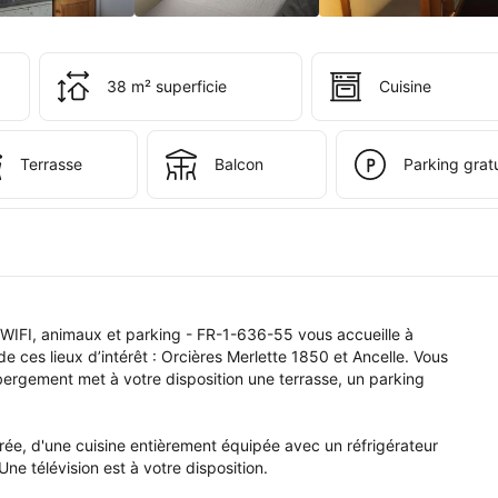
ervation 
i 
 
38 m² superficie
Cuisine
s 
e 
pte.
Terrasse
Balcon
Parking gratu
IFI, animaux et parking - FR-1-636-55 vous accueille à 
ces lieux d’intérêt : Orcières Merlette 1850 et Ancelle. Vous 
bergement met à votre disposition une terrasse, un parking 
, d'une cuisine entièrement équipée avec un réfrigérateur 
Une télévision est à votre disposition.
