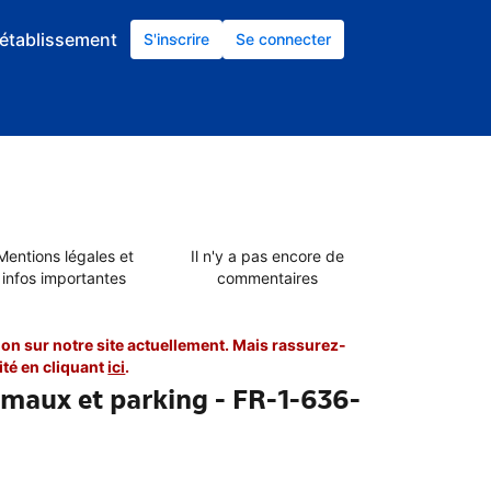
établissement
S'inscrire
Se connecter
Mentions légales et
Il n'y a pas encore de
infos importantes
commentaires
on sur notre site actuellement. Mais rassurez-
té en cliquant
ici
.
imaux et parking - FR-1-636-