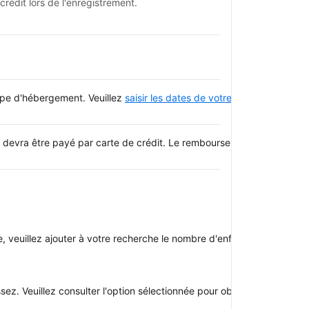
rédit lors de l'enregistrement.
type d'hébergement. Veuillez
saisir les dates de votre séjour
et consulte
 devra être payé par carte de crédit. Le remboursement devrait être 
oupe, veuillez ajouter à votre recherche le nombre d'enfants avec qui v
z. Veuillez consulter l'option sélectionnée pour obtenir plus d'infor