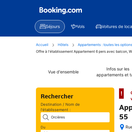
Séjours
Vols
Voitures de loca
Accueil
Hôtels
Appartements : toutes les option
Offre à l'établissement Appartement 6 pers avec balcon, W
Infos sur les
Vue d'ensemble
appartements et ta
!
Rechercher
Destination / Nom de
App
l'établissement :
55
Rue
Du