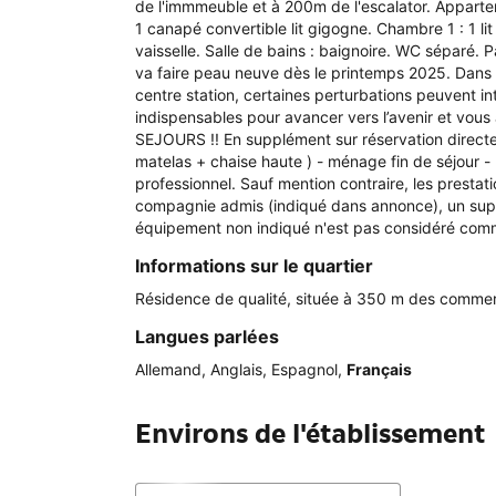
de l'immmeuble et à 200m de l'escalator. Apparte
1 canapé convertible lit gigogne. Chambre 1 : 1 li
vaisselle. Salle de bains : baignoire. WC séparé
va faire peau neuve dès le printemps 2025. Dans l
centre station, certaines perturbations peuvent in
indispensables pour avancer vers l’avenir et 
SEJOURS !! En supplément sur réservation directemen
matelas + chaise haute ) - ménage fin de séjour - ki
professionnel. Sauf mention contraire, les prestat
compagnie admis (indiqué dans annonce), un supp
équipement non indiqué n'est pas considéré comme
Informations sur le quartier
Résidence de qualité, située à 350 m des commerces
Langues parlées
Allemand
,
Anglais
,
Espagnol
,
Français
Environs de l'établissement