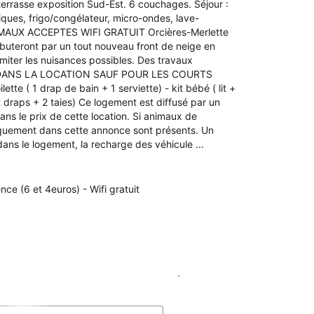
errasse exposition Sud-Est. 6 couchages. Séjour :
miques, frigo/congélateur, micro-ondes, lave-
0 ANIMAUX ACCEPTES WIFI GRATUIT Orcières-Merlette
ébuteront par un tout nouveau front de neige en
imiter les nuisances possibles. Des travaux
MPRIS DANS LA LOCATION SAUF POUR LES COURTS
tte ( 1 drap de bain + 1 serviette) - kit bébé ( lit +
e 2 draps + 2 taies) Ce logement est diffusé par un
ans le prix de cette location. Si animaux de
iquement dans cette annonce sont présents. Un
ns le logement, la recharge des véhicule ...
ce (6 et 4euros) - Wifi gratuit
Voir les disponibilités