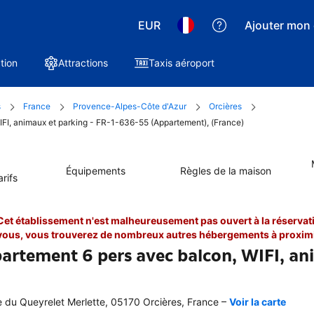
EUR
Ajouter mon 
tion
Attractions
Taxis aéroport
s
France
Provence-Alpes-Côte d'Azur
Orcières
IFI, animaux et parking - FR-1-636-55 (Appartement), (France)
Équipements
Règles de la maison
rifs
Cet établissement n'est malheureusement pas ouvert à la réservati
vous, vous trouverez de nombreux autres hébergements à proximi
artement 6 pers avec balcon, WIFI, an
–
 du Queyrelet Merlette, 05170 Orcières, France
Voir la carte