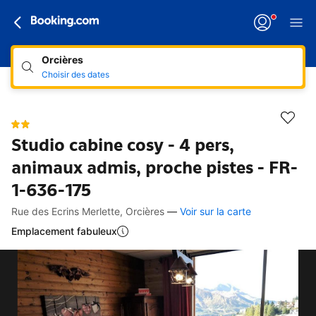
Orcières
Choisir des dates
Studio cabine cosy - 4 pers,
animaux admis, proche pistes - FR-
1-636-175
Rue des Ecrins Merlette, Orcières
—
Voir sur la carte
Accès rapides
Aller à la description
Aller aux équipements
Aller aux hébergements
Aller aux conditions
Emplacement fabuleux