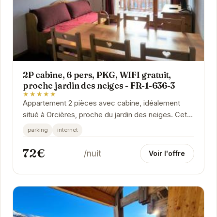
2P cabine, 6 pers, PKG, WIFI gratuit,
proche jardin des neiges - FR-1-636-3
★★★★★
Appartement 2 pièces avec cabine, idéalement
situé à Orcières, proche du jardin des neiges. Cet
hébergement confortable peut accueillir...
parking
internet
72€
/nuit
Voir l'offre