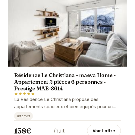
Résidence Le Christiana - maeva Home -
Appartement 2 pièces 6 personnes -
Prestige MAE-8614
★★★★★
La Résidence Le Christiana propose des
appartements spacieux et bien équipés pour un
séjour confortable à la montagne. Profitez de la
internet
proximité...
158€
/nuit
Voir l'offre