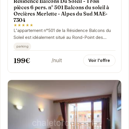
Résidence Balcons Du Soleil - Trois
pièces 6 pers. n° 501 Balcons du soleil à
Orcières Merlette - Alpes du Sud MAE-
7304
★★★★★
L'appartement n°501 de la Résidence Balcons du
Soleil est idéalement situé au Rond-Point des
Pistes à Orcières. Cet appartement de trois...
parking
199€
/nuit
Voir l'offre