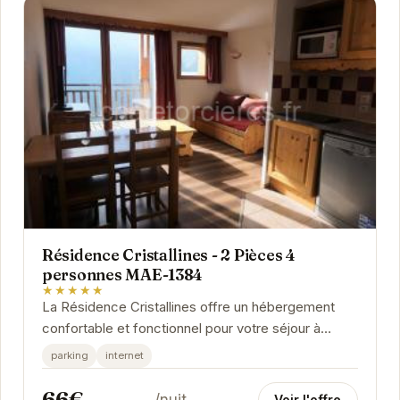
Résidence Cristallines - 2 Pièces 4
personnes MAE-1384
★★★★★
La Résidence Cristallines offre un hébergement
confortable et fonctionnel pour votre séjour à
Orcières. Située à proximité des commerces et...
parking
internet
66€
/nuit
Voir l'offre