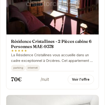
Résidence Cristallines - 2 Pièces cabine 6
Personnes MAE-9378
★★★★★
La Résidence Cristallines vous accueille dans un
cadre exceptionnel à Orcières. Cet appartement 2
pièces cabine, idéal pour 6 personnes, offre...
parking
internet
70€
/nuit
Voir l'offre