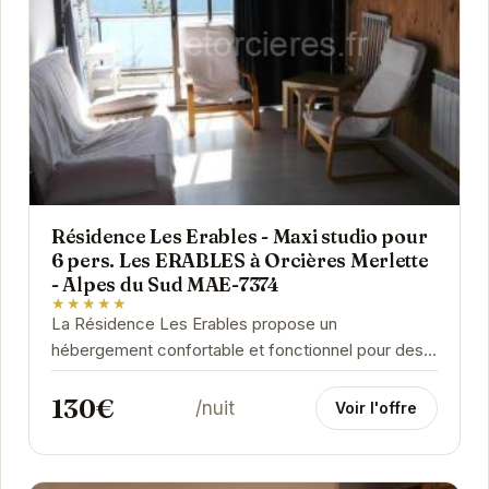
Résidence Les Erables - Maxi studio pour
6 pers. Les ERABLES à Orcières Merlette
- Alpes du Sud MAE-7374
★★★★★
La Résidence Les Erables propose un
hébergement confortable et fonctionnel pour des
vacances réussies à la montagne. Proche des
130€
commerces et des...
/nuit
Voir l'offre