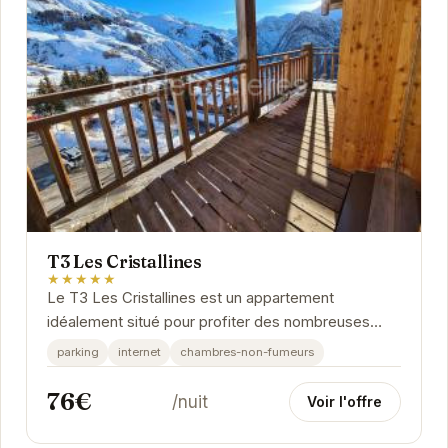
T3 Les Cristallines
★★★★★
Le T3 Les Cristallines est un appartement
idéalement situé pour profiter des nombreuses
activités qu'offre Orcières. Avec son ambiance...
parking
internet
chambres-non-fumeurs
76€
/nuit
Voir l'offre