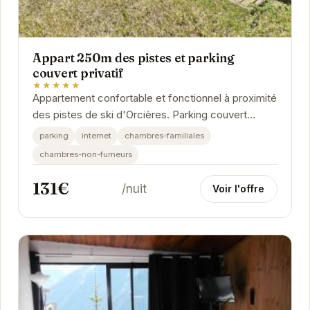
Appart 250m des pistes et parking
couvert privatif
★★★★★
Appartement confortable et fonctionnel à proximité
des pistes de ski d'Orcières. Parking couvert
privatif pour plus de commodité.
parking
internet
chambres-familiales
chambres-non-fumeurs
131€
/nuit
Voir l'offre