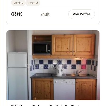
commerces, la Résidence Cristallines offre un...
parking
internet
69€
/nuit
Voir l'offre