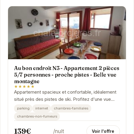
Au bon endroit N3 - Appartement 2 pièces
5/7 personnes - proche pistes - Belle vue
montagne
★★★★★
Appartement spacieux et confortable, idéalement
situé près des pistes de ski. Profitez d'une vue
magnifique sur les montagnes depuis votre...
parking
internet
chambres-familiales
chambres-non-fumeurs
139€
/nuit
Voir l'offre