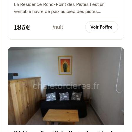
La Résidence Rond-Point des Pistes I est un
véritable havre de paix au pied des pistes
d'Orcières. L'appartement spacieux et bien équipé
185€
offre...
/nuit
Voir l'offre