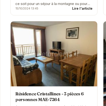
ce soit pour un séjour à la montagne ou pour
Lire l'article
15/10/2024 13:45
une installation permanente ? Vous êtes au bon
endroit ! Ce...
Résidence Cristallines - 3 pièces 6
personnes MAE-7264