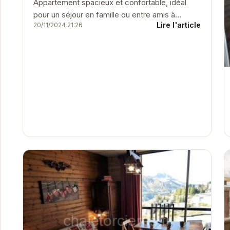
Appartement spacieux et confortable, idéal
pour un séjour en famille ou entre amis à
Lire l'article
20/11/2024 21:26
Orcières. Profitez de la proximité des pistes de
ski et des...