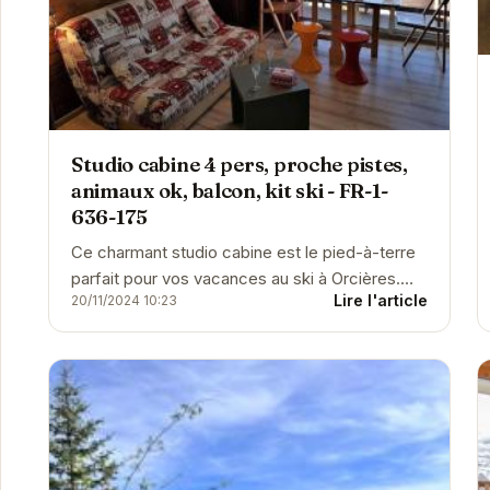
Studio cabine 4 pers, proche pistes,
animaux ok, balcon, kit ski - FR-1-
636-175
Ce charmant studio cabine est le pied-à-terre
parfait pour vos vacances au ski à Orcières.
Lire l'article
20/11/2024 10:23
Proche des pistes, il peut accueillir jusqu'à 4...