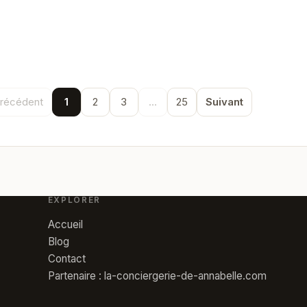
récédent
1
2
3
...
25
Suivant
EXPLORER
Accueil
Blog
Contact
Partenaire : la-conciergerie-de-annabelle.com