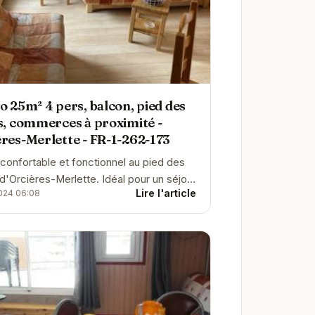
o 25m² 4 pers, balcon, pied des
s, commerces à proximité -
res-Merlette - FR-1-262-173
 confortable et fonctionnel au pied des
 d'Orcières-Merlette. Idéal pour un séjour
Lire l'article
024 06:08
en famille ou entre amis.