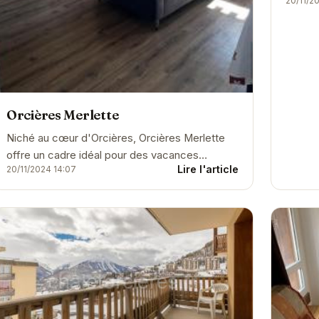
20/11/2
Orcières Merlette
Niché au cœur d'Orcières, Orcières Merlette
offre un cadre idéal pour des vacances
Lire l'article
20/11/2024 14:07
relaxantes. L'établissement propose des
chambres...