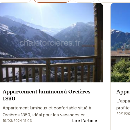
Appartement lumineux à Orcières
Appa
1850
L'appa
Appartement lumineux et confortable situé à
profit
20/11/2
Orcières 1850, idéal pour les vacances en
toutes
Lire l'article
19/03/2024 15:03
famille ou entre amis. Proche des pistes de ski
facilem
et des...