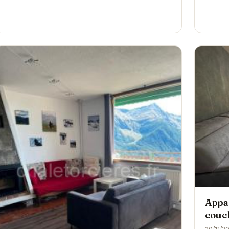
Appa
couc