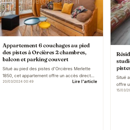
Appartement 6 couchages au pied
des pistes à Orcières 2 chambres,
Résid
balcon et parking couvert
studi
piste
Situé au pied des pistes d'Orcières Merlette
1850, cet appartement offre un accès direct
Situé 
Lire l'article
20/03/2024 00:49
aux remontées mécaniques. Il dispose de deux
offre 
chambres,...
15/03/2
Avec u
est...