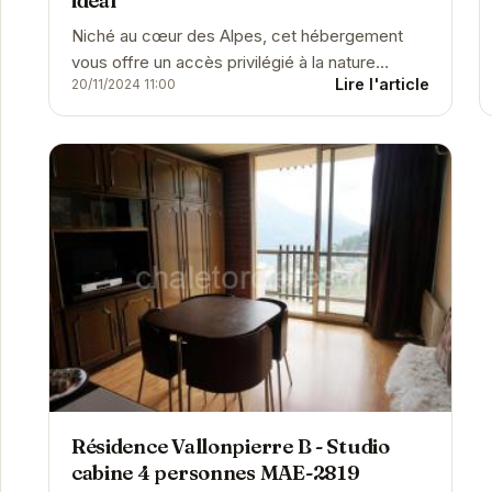
idéal
Niché au cœur des Alpes, cet hébergement
vous offre un accès privilégié à la nature
Lire l'article
20/11/2024 11:00
environnante, tout en bénéficiant du confort
d'une...
Résidence Vallonpierre B - Studio
cabine 4 personnes MAE-2819