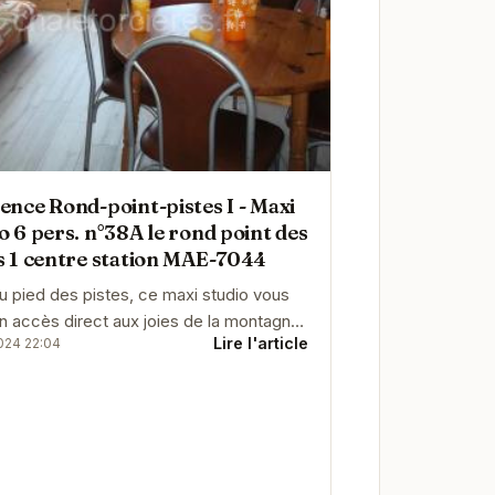
ence Rond-point-pistes I - Maxi
o 6 pers. n°38A le rond point des
s 1 centre station MAE-7044
au pied des pistes, ce maxi studio vous
un accès direct aux joies de la montagne.
Lire l'article
024 22:04
ne capacité d'accueil de 6 personnes, il