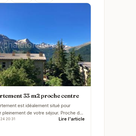
rtement 33 m2 proche centre
rtement est idéalement situé pour
er pleinement de votre séjour. Proche de
Lire l'article
024 20:31
 commodités, vous pourrez accéder
ent aux...