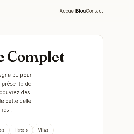
Accueil
Blog
Contact
de Complet
tagne ou pour
s présente de
Découvrez des
e cette belle
nes !
es
Hôtels
Villas