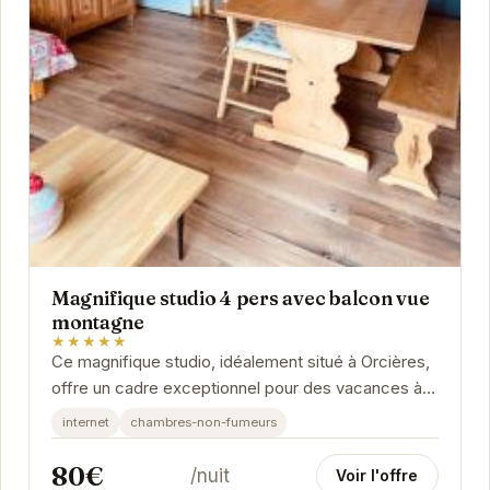
Magnifique studio 4 pers avec balcon vue
montagne
★★★★★
Ce magnifique studio, idéalement situé à Orcières,
offre un cadre exceptionnel pour des vacances à la
montagne. Avec son balcon offrant une vue...
internet
chambres-non-fumeurs
80€
/nuit
Voir l'offre