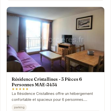
Résidence Cristallines - 3 Pièces 6
Personnes MAE-2454
★★★★★
La Résidence Cristallines offre un hébergement
confortable et spacieux pour 6 personnes.
Idéalement située à Orcières-Merlette, elle permet
parking