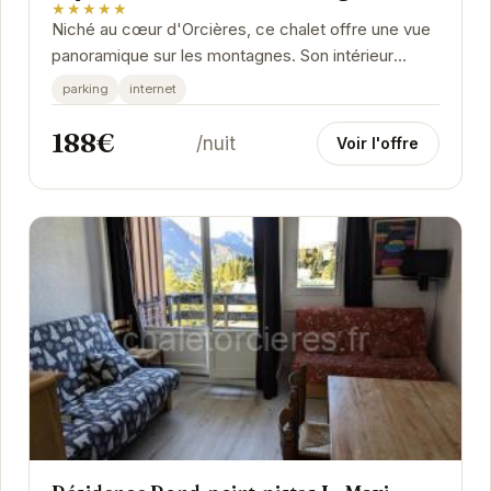
★★★★★
Niché au cœur d'Orcières, ce chalet offre une vue
panoramique sur les montagnes. Son intérieur
chaleureux et spacieux est parfait pour se...
parking
internet
188€
/nuit
Voir l'offre