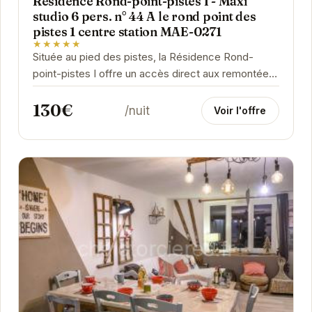
Résidence Rond-point-pistes I - Maxi
studio 6 pers. n° 44 A le rond point des
pistes 1 centre station MAE-0271
★★★★★
Située au pied des pistes, la Résidence Rond-
point-pistes I offre un accès direct aux remontées
mécaniques. Ce maxi studio pour 6 personnes
130€
est...
/nuit
Voir l'offre