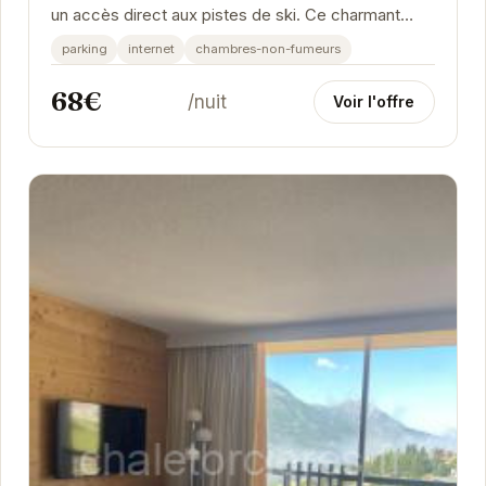
un accès direct aux pistes de ski. Ce charmant
studio, pouvant accueillir jusqu'à 4...
parking
internet
chambres-non-fumeurs
68€
/nuit
Voir l'offre