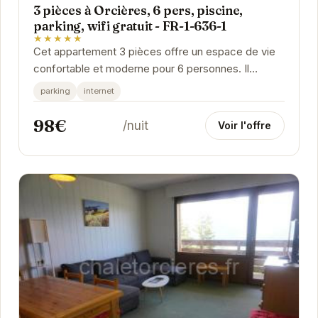
3 pièces à Orcières, 6 pers, piscine,
parking, wifi gratuit - FR-1-636-1
★★★★★
Cet appartement 3 pièces offre un espace de vie
confortable et moderne pour 6 personnes. Il
dispose d'une cuisine entièrement équipée, d'un
parking
internet
salon...
98€
/nuit
Voir l'offre