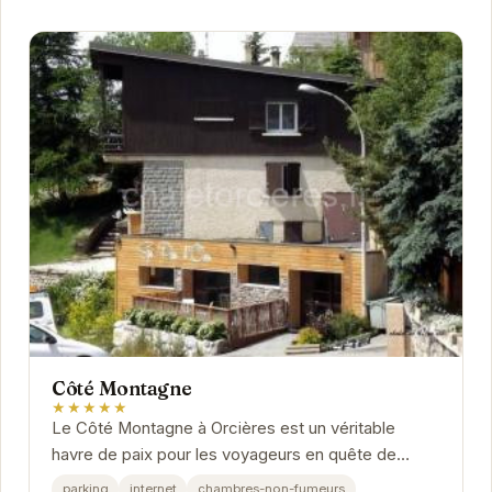
Côté Montagne
★★★★★
Le Côté Montagne à Orcières est un véritable
havre de paix pour les voyageurs en quête de
tranquillité et de nature. Offrant des prestations...
parking
internet
chambres-non-fumeurs