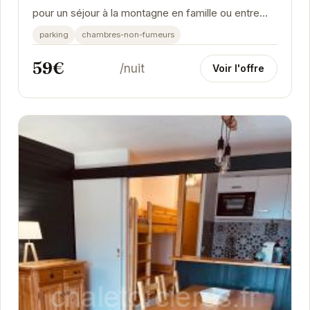
pour un séjour à la montagne en famille ou entre
amis. Son emplacement privilégié à...
parking
chambres-non-fumeurs
59€
/nuit
Voir l'offre