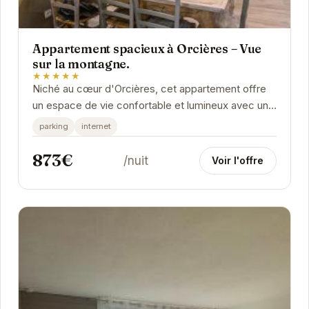
Appartement spacieux à Orcières – Vue
sur la montagne.
★★★★★
Niché au cœur d'Orcières, cet appartement offre
un espace de vie confortable et lumineux avec une
vue panoramique sur les montagnes.
parking
internet
873€
/nuit
Voir l'offre