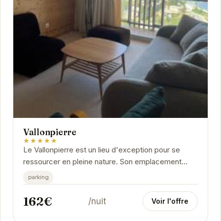
Vallonpierre
★★★★★
Le Vallonpierre est un lieu d'exception pour se
ressourcer en pleine nature. Son emplacement
privilégié offre un accès facile aux activités de...
parking
162€
/nuit
Voir l'offre