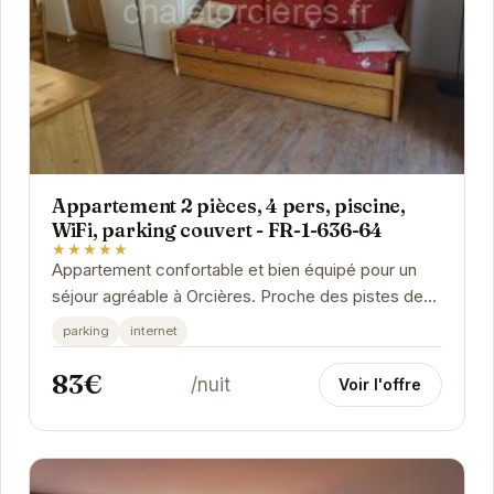
Appartement 2 pièces, 4 pers, piscine,
WiFi, parking couvert - FR-1-636-64
★★★★★
Appartement confortable et bien équipé pour un
séjour agréable à Orcières. Proche des pistes de
ski et des commerces, cet appartement offre un...
parking
internet
83€
/nuit
Voir l'offre