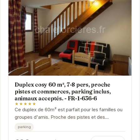
Duplex cosy 60 m², 7-8 pers, proche
pistes et commerces, parking inclus,
animaux acceptés. - FR-1-636-6
★★★★★
Ce duplex de 60m² est parfait pour les familles ou
groupes d'amis. Proche des pistes et des
commerces, il offre un accès facile aux activités
parking
de...