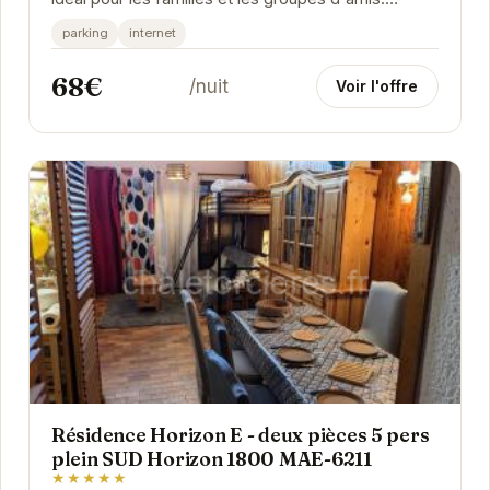
L'appartement 2 pièces cabine est équipé pour...
parking
internet
68€
/nuit
Voir l'offre
Résidence Horizon E - deux pièces 5 pers
plein SUD Horizon 1800 MAE-6211
★★★★★