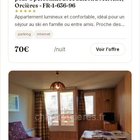
Orcières - FR-1-636-96
★★★★★
Appartement lumineux et confortable, idéal pour un
séjour au ski en famille ou entre amis. Proche des
pistes et des commodités, cet appartement...
parking
internet
70€
/nuit
Voir l'offre