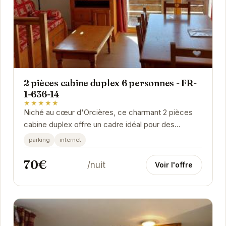
2 pièces cabine duplex 6 personnes - FR-
1-636-14
★★★★★
Niché au cœur d'Orcières, ce charmant 2 pièces
cabine duplex offre un cadre idéal pour des
vacances en famille ou entre amis. Son
parking
internet
aménagement...
70€
/nuit
Voir l'offre