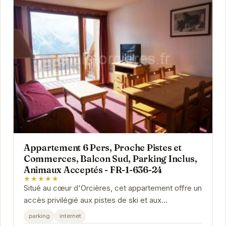
Appartement 6 Pers, Proche Pistes et
Commerces, Balcon Sud, Parking Inclus,
Animaux Acceptés - FR-1-636-24
★★★★★
Situé au cœur d'Orcières, cet appartement offre un
accès privilégié aux pistes de ski et aux
commerces locaux. Son balcon exposé plein sud...
parking
internet