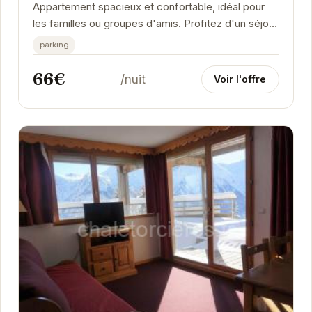
Appartement spacieux et confortable, idéal pour
les familles ou groupes d'amis. Profitez d'un séjour
agréable à Orcières avec vos animaux de...
parking
66€
/nuit
Voir l'offre