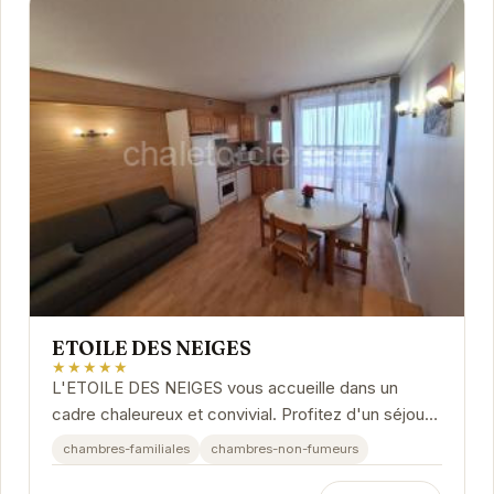
ETOILE DES NEIGES
★★★★★
L'ETOILE DES NEIGES vous accueille dans un
cadre chaleureux et convivial. Profitez d'un séjour
relaxant dans des chambres confortables et d'un...
chambres-familiales
chambres-non-fumeurs