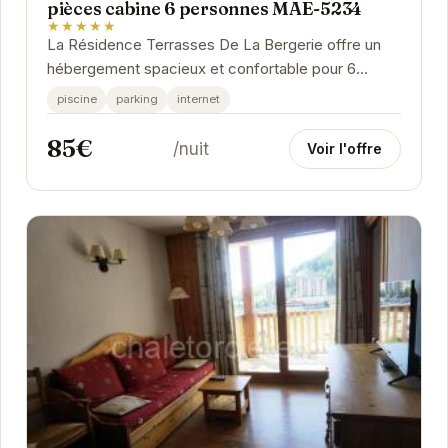
pièces cabine 6 personnes MAE-5234
★★★★★
La Résidence Terrasses De La Bergerie offre un
hébergement spacieux et confortable pour 6
personnes. Située dans la charmante station
piscine
parking
internet
d'Orcières...
85€
/nuit
Voir l'offre