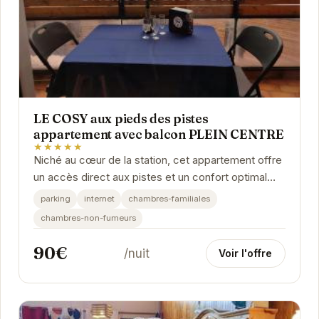
LE COSY aux pieds des pistes
appartement avec balcon PLEIN CENTRE
★★★★★
Niché au cœur de la station, cet appartement offre
un accès direct aux pistes et un confort optimal
pour un séjour inoubliable.
parking
internet
chambres-familiales
chambres-non-fumeurs
90€
/nuit
Voir l'offre