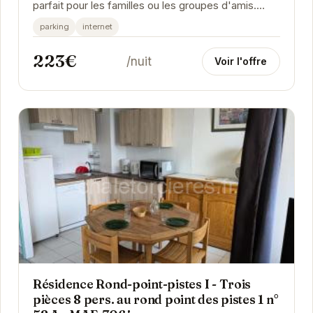
parfait pour les familles ou les groupes d'amis.
Situé à proximité des pistes de ski, il offre un...
parking
internet
223€
/nuit
Voir l'offre
Résidence Rond-point-pistes I - Trois
pièces 8 pers. au rond point des pistes 1 n°