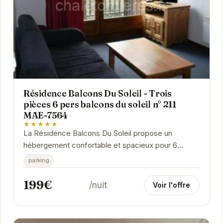
Résidence Balcons Du Soleil - Trois
pièces 6 pers balcons du soleil n° 211
MAE-7564
★★★★★
La Résidence Balcons Du Soleil propose un
hébergement confortable et spacieux pour 6
personnes. Située à proximité des pistes de ski,
parking
elle offre...
199€
/nuit
Voir l'offre