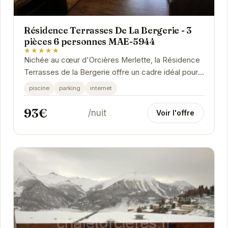
Résidence Terrasses De La Bergerie - 3
pièces 6 personnes MAE-5944
★★★★★
Nichée au cœur d'Orcières Merlette, la Résidence
Terrasses de la Bergerie offre un cadre idéal pour
des vacances à la montagne. Cet appartement...
piscine
parking
internet
93€
/nuit
Voir l'offre