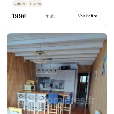
de montagne. WIFI et Netflix inclus pour...
parking
internet
199€
/nuit
Voir l'offre