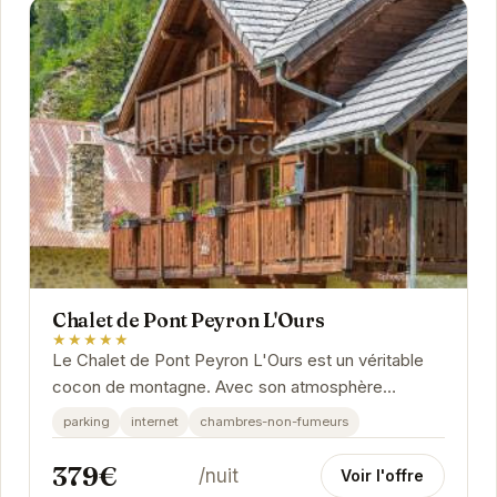
Chalet de Pont Peyron L'Ours
★★★★★
Le Chalet de Pont Peyron L'Ours est un véritable
cocon de montagne. Avec son atmosphère
accueillante et ses équipements modernes, il
parking
internet
chambres-non-fumeurs
promet un...
379€
/nuit
Voir l'offre