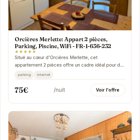
Orcières Merlette: Appart 2 pièces,
Parking, Piscine, WiFi - FR-1-636-232
★★★★★
Situé au cœur d'Orcières Merlette, cet
appartement 2 pièces offre un cadre idéal pour des
vacances à la montagne. Avec son parking, sa
parking
internet
piscine...
75€
/nuit
Voir l'offre