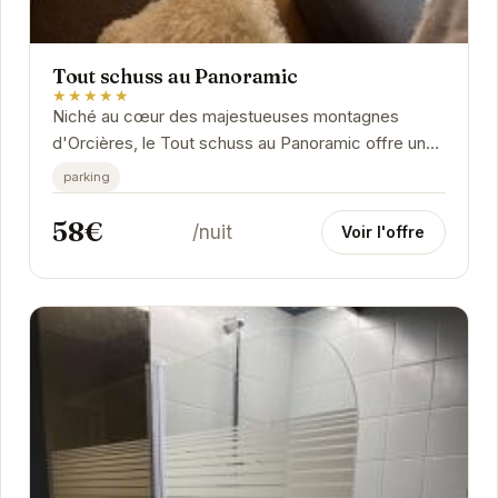
Tout schuss au Panoramic
★★★★★
Niché au cœur des majestueuses montagnes
d'Orcières, le Tout schuss au Panoramic offre une
expérience unique alliant confort moderne et
parking
charme...
58€
/nuit
Voir l'offre