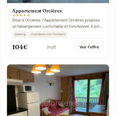
Appartement Orcières
★★★★★
Situé à Orcières, l'Appartement Orcières propose
un hébergement confortable et fonctionnel. Il est
idéalement placé pour profiter des...
parking
chambres-non-fumeurs
104€
/nuit
Voir l'offre