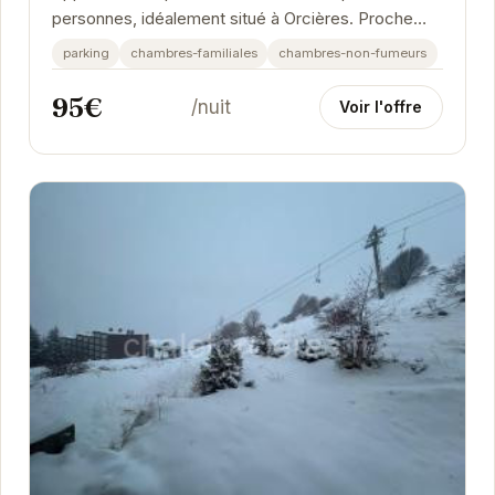
personnes, idéalement situé à Orcières. Proche
des pistes de ski et des commodités, cet
parking
chambres-familiales
chambres-non-fumeurs
hébergement...
95€
/nuit
Voir l'offre