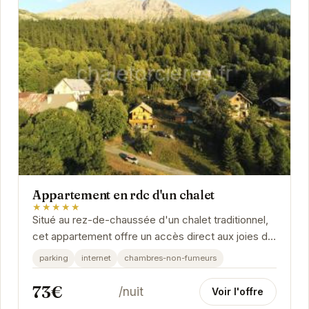
Appartement en rdc d'un chalet
★★★★★
Situé au rez-de-chaussée d'un chalet traditionnel,
cet appartement offre un accès direct aux joies de
la montagne. Avec son ambiance chaleureuse...
parking
internet
chambres-non-fumeurs
73€
/nuit
Voir l'offre