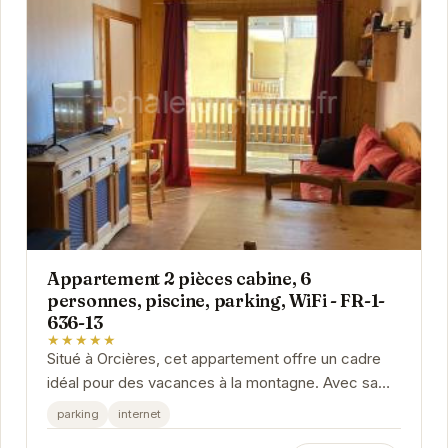
Appartement 2 pièces cabine, 6
personnes, piscine, parking, WiFi - FR-1-
636-13
★★★★★
Situé à Orcières, cet appartement offre un cadre
idéal pour des vacances à la montagne. Avec sa
piscine, son parking et sa connexion WiFi, vous...
parking
internet