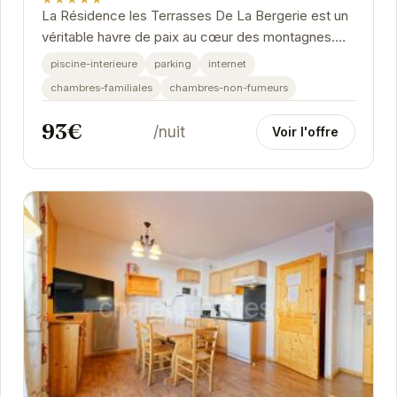
La Résidence les Terrasses De La Bergerie est un
véritable havre de paix au cœur des montagnes.
Avec une note exceptionnelle de 9/10 basée sur
piscine-interieure
parking
internet
27...
chambres-familiales
chambres-non-fumeurs
93€
/nuit
Voir l'offre