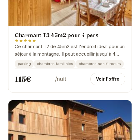
Charmant T2 45m2 pour 4 pers
★★★★★
Ce charmant T2 de 45m2 est l'endroit idéal pour un
séjour à la montagne. Il peut accueillir jusqu'à 4
personnes et dispose de tout le confort...
parking
chambres-familiales
chambres-non-fumeurs
115€
/nuit
Voir l'offre