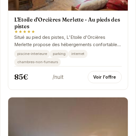
L'Etoile d'Orcières Merlette - Au pieds des
pistes
★★★★★
Situé au pied des pistes, L'Etoile d'Orcières
Merlette propose des hébergements confortables
avec une vue imprenable sur les montagnes.
piscine-interieure
parking
internet
Profitez...
chambres-non-fumeurs
85€
/nuit
Voir l'offre