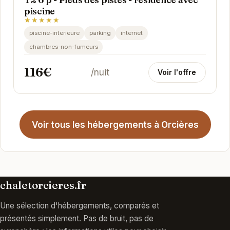
piscine
★★★★★
piscine-interieure
parking
internet
chambres-non-fumeurs
116€
/nuit
Voir l'offre
Voir tous les hébergements à Orcières
chaletorcieres.fr
Une sélection d'hébergements, comparés et
présentés simplement. Pas de bruit, pas de