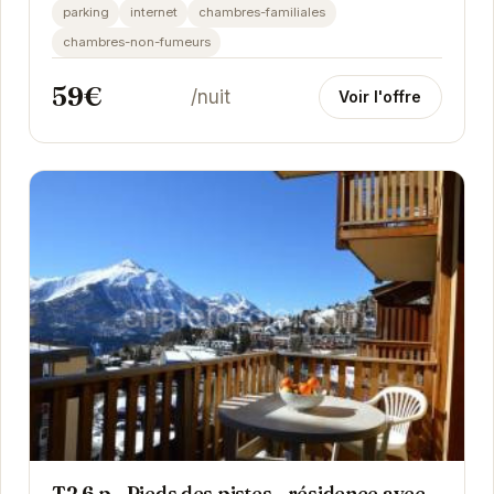
remontées mécaniques. Parfait pour les familles...
parking
internet
chambres-familiales
chambres-non-fumeurs
59€
/nuit
Voir l'offre
T2 6 p - Pieds des pistes - résidence avec