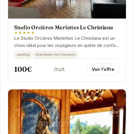
Studio Orcières Merlettes Le Christiana
★★★★★
Le Studio Orcières Merlettes Le Christiana est un
choix idéal pour les voyageurs en quête de confort
et de commodité. Son emplacement...
parking
chambres-non-fumeurs
100€
/nuit
Voir l'offre