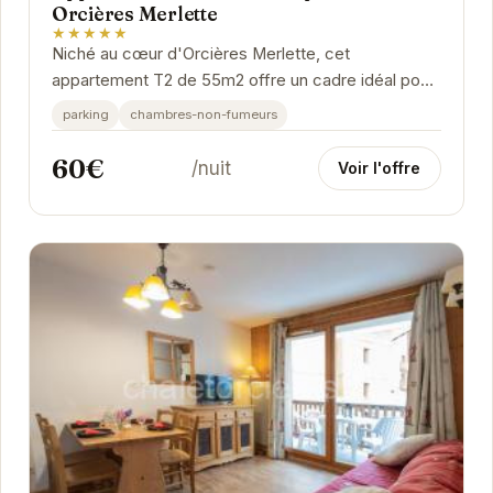
Orcières Merlette
★★★★★
Niché au cœur d'Orcières Merlette, cet
appartement T2 de 55m2 offre un cadre idéal pour
des vacances à la montagne. Avec une capacité
parking
chambres-non-fumeurs
d'accueil...
60€
/nuit
Voir l'offre