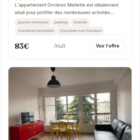
L'appartement Orcières Merlette est idéalement
situé pour profiter des nombreuses activités
qu'offre la région. Que vous soyez amateur de
piscine-interieure
parking
internet
ski,...
chambres-familiales
chambres-non-fumeurs
83€
/nuit
Voir l'offre