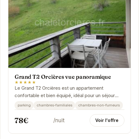
Grand T2 Orcières vue panoramique
★★★★★
Le Grand T2 Orcières est un appartement
confortable et bien équipé, idéal pour un séjour
relaxant en montagne. Son point fort : une vue...
parking
chambres-familiales
chambres-non-fumeurs
78€
/nuit
Voir l'offre