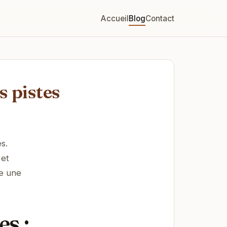
Accueil
Blog
Contact
s pistes
s.
 et
re une
es :