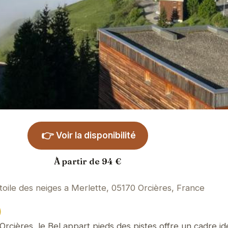
👉
Voir la disponibilité
À partir de 94 €
toile des neiges a Merlette, 05170 Orcières, France
)
Orcières, le Bel appart pieds des pistes offre un cadre i