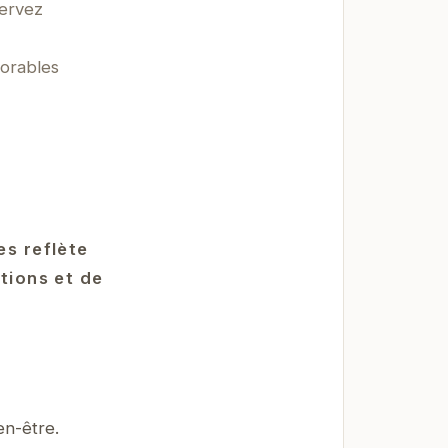
servez
morables
es reflète
tions et de
en-être.