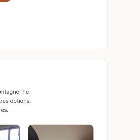
montagne' ne
res options,
res.