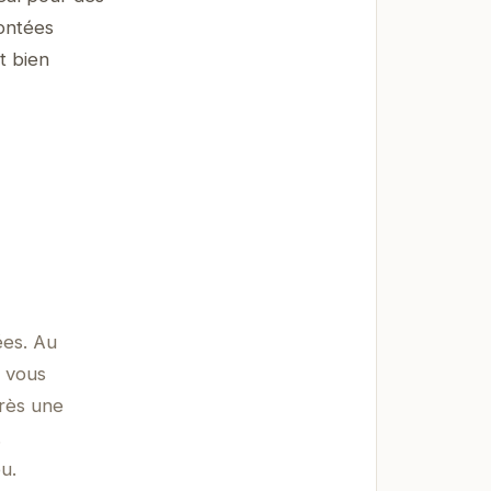
ontées
t bien
ées. Au
l vous
près une
.
u.