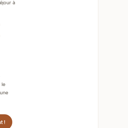
éjour à
e
 le
 une
t !