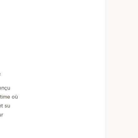
e
conçu
ntime où
nt su
ur