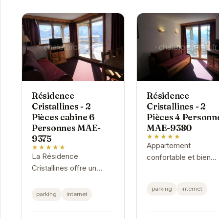
Résidence
Résidence
Cristallines - 2
Cristallines - 2
Pièces cabine 6
Pièces 4 Personn
Personnes MAE-
MAE-9380
★★★★★
9375
Appartement
★★★★★
La Résidence
confortable et bien
Cristallines offre un
équipé pour un séjou
hébergement
agréable à la montag
parking
internet
confortable et
parking
internet
fonctionnel pour vos
vacances à Orcières.