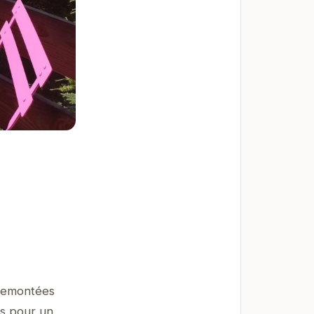
 remontées
és pour un