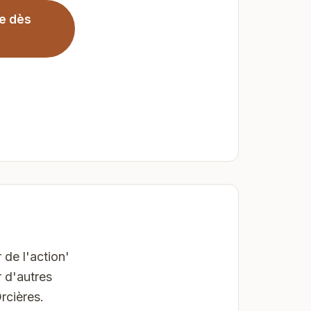
ge dès
 de l'action'
 d'autres
rcières.