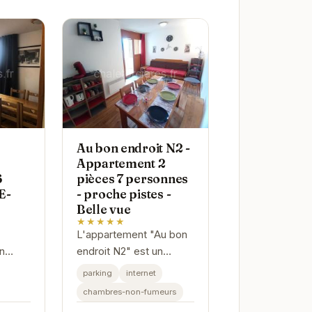
Au bon endroit N2 -
Appartement 2
6
pièces 7 personnes
E-
- proche pistes -
Belle vue
★★★★★
L'appartement "Au bon
un
endroit N2" est un
véritable bijou niché au
parking
internet
n
cœur d'Orcières. Avec
chambres-non-fumeurs
ses deux pièces