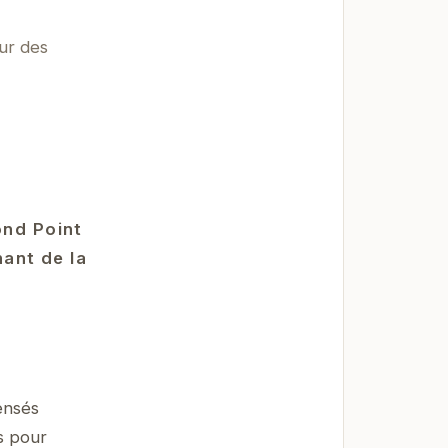
ur des
ond Point
nant de la
ensés
s pour