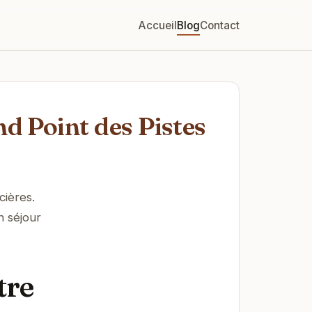
Accueil
Blog
Contact
nd Point des Pistes
cières.
n séjour
tre