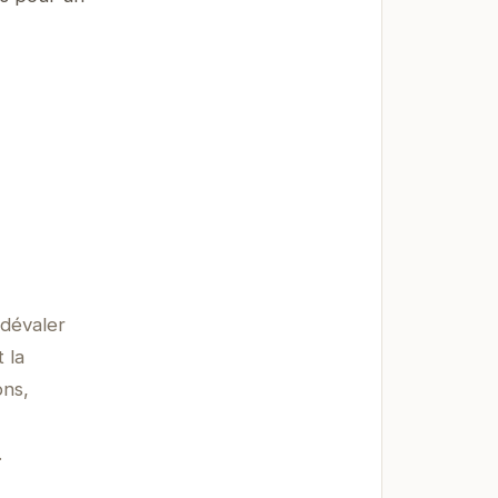
 dévaler
 la
ons,
.