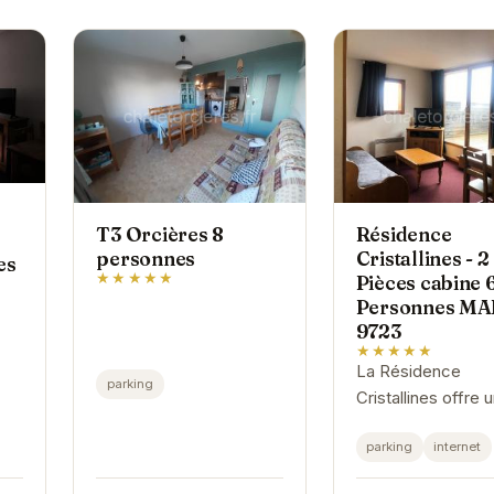
T3 Orcières 8
Résidence
personnes
Cristallines - 2
es
★★★★★
Pièces cabine 
Personnes MA
9723
★★★★★
La Résidence
r
parking
Cristallines offre 
ne.
hébergement
parking
internet
confortable et bie
équipé pour des