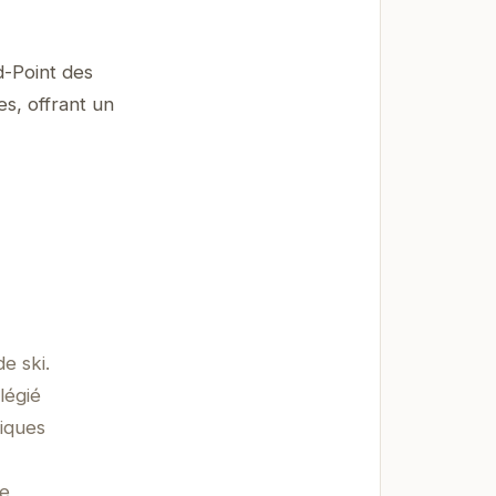
d-Point des
es, offrant un
e ski.
légié
iques
se