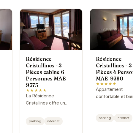
Résidence
Résidence
Cristallines - 2
Cristallines - 2
Pièces cabine 6
Pièces 4 Pers
Personnes MAE-
MAE-9380
★★★★★
9375
Appartement
★★★★★
La Résidence
confortable et bie
Cristallines offre un
équipé pour un sé
dre
hébergement
agréable à la mon
l.
confortable et
parking
internet
parking
internet
ces
fonctionnel pour vos
vacances à Orcières.