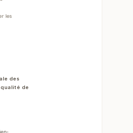
er les
rale des
 qualité de
ien-