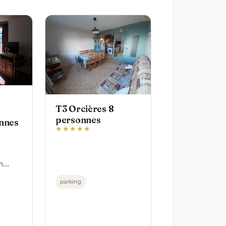
T3 Orcières 8
personnes
onnes
★★★★★
n
jour
parking
tagne.