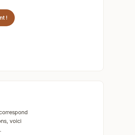
t !
 correspond
ns, voici
.