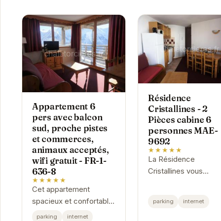
Résidence
Appartement 6
Cristallines - 2
pers avec balcon
Pièces cabine 6
sud, proche pistes
personnes MAE-
et commerces,
9692
animaux acceptés,
★★★★★
La Résidence
wifi gratuit - FR-1-
636-8
Cristallines vous
★★★★★
accueille dans un ca
Cet appartement
chaleureux et convivia
spacieux et confortable
parking
internet
L'appartement 2 piè
est parfait pour un
parking
internet
cabine, spacieux et