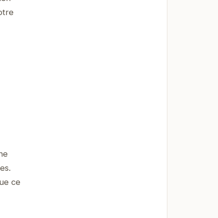
otre
une
es.
Que ce