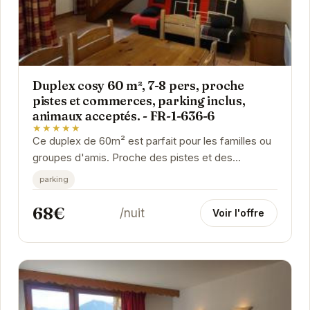
Duplex cosy 60 m², 7-8 pers, proche
pistes et commerces, parking inclus,
animaux acceptés. - FR-1-636-6
★★★★★
Ce duplex de 60m² est parfait pour les familles ou
groupes d'amis. Proche des pistes et des
commerces, il offre un accès facile aux activités
parking
de...
68€
/nuit
Voir l'offre