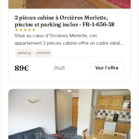
2 pièces cabine à Orcières Merlette,
piscine et parking inclus - FR-1-636-38
★★★★★
Situé au cœur d'Orcières Merlette, cet
appartement 2 pièces cabine offre un cadre idéal
pour des vacances à la montagne. Avec sa piscine
parking
internet
et son...
89€
/nuit
Voir l'offre