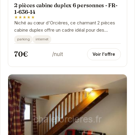
2 pièces cabine duplex 6 personnes - FR-
1-636-14
★★★★★
Niché au cœur d'Orcières, ce charmant 2 pièces
cabine duplex offre un cadre idéal pour des
vacances en famille ou entre amis. Son
parking
internet
aménagement...
70€
/nuit
Voir l'offre