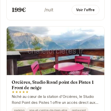
famille ou entre amis.
199€
/nuit
Voir l'offre
Orcières, Studio Rond point des Pistes 1
Front de neige
★★★★★
Niché au cœur de la station d'Orcières, le Studio
Rond Point des Pistes 1 offre un accès direct aux
pistes de ski, vous permettant de profiter...
parking
spa-et-centre-de-bien-etre
restaurant