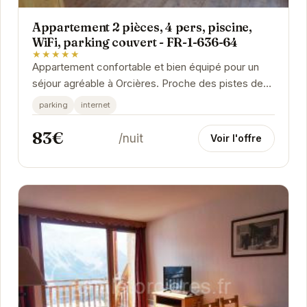
Appartement 2 pièces, 4 pers, piscine,
WiFi, parking couvert - FR-1-636-64
★★★★★
Appartement confortable et bien équipé pour un
séjour agréable à Orcières. Proche des pistes de
ski et des commerces, cet appartement offre un...
parking
internet
83€
/nuit
Voir l'offre