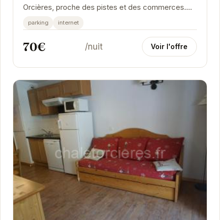
Orcières, proche des pistes et des commerces.
Cet appartement tout équipé peut accueillir...
parking
internet
70€
/nuit
Voir l'offre