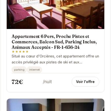
Appartement 6 Pers, Proche Pistes et
Commerces, Balcon Sud, Parking Inclus,
Animaux Acceptés - FR-1-636-24
★★★★★
Situé au cœur d'Orcières, cet appartement offre un
accès privilégié aux pistes de ski et aux
commerces locaux. Son balcon exposé plein sud...
parking
internet
72€
/nuit
Voir l'offre