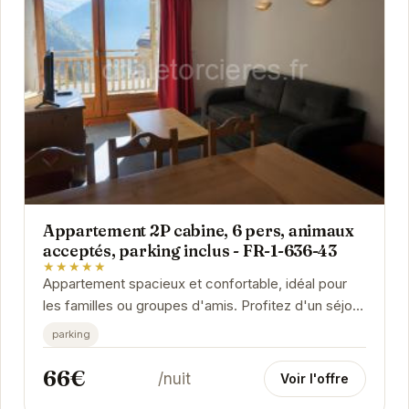
Appartement 2P cabine, 6 pers, animaux
acceptés, parking inclus - FR-1-636-43
★★★★★
Appartement spacieux et confortable, idéal pour
les familles ou groupes d'amis. Profitez d'un séjour
agréable à Orcières avec vos animaux de...
parking
66€
/nuit
Voir l'offre