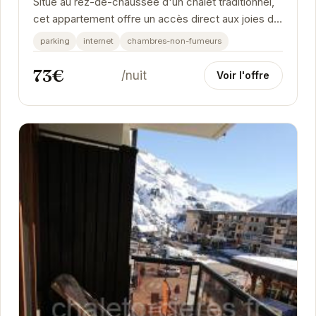
Situé au rez-de-chaussée d'un chalet traditionnel,
cet appartement offre un accès direct aux joies de
la montagne. Avec son ambiance chaleureuse...
parking
internet
chambres-non-fumeurs
73€
/nuit
Voir l'offre