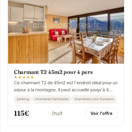
Charmant T2 45m2 pour 4 pers
★★★★★
Ce charmant T2 de 45m2 est l'endroit idéal pour un
séjour à la montagne. Il peut accueillir jusqu'à 4
personnes et dispose de tout le confort...
parking
chambres-familiales
chambres-non-fumeurs
115€
/nuit
Voir l'offre