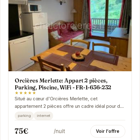
Orcières Merlette: Appart 2 pièces,
Parking, Piscine, WiFi - FR-1-636-232
★★★★★
Situé au cœur d'Orcières Merlette, cet
appartement 2 pièces offre un cadre idéal pour des
vacances à la montagne. Avec son parking, sa
parking
internet
piscine...
75€
/nuit
Voir l'offre