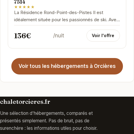
7514
★★★★★
La Résidence Rond-Point-des-Pistes II est
idéalement située pour les passionnés de ski. Avec
un accès direct aux pistes, vous pourrez profiter...
136€
/nuit
Voir l'offre
Voir tous les hébergements à Orcières
chaletorcieres.fr
Une sélection d'hébergements, comparés et
présentés simplement. Pas de bruit, pas de
surenchère : les informations utiles pour choisir.