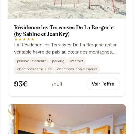
Résidence les Terrasses De La Bergerie
(by Sabine et JeanKry)
★★★★★
La Résidence les Terrasses De La Bergerie est un
véritable havre de paix au cœur des montagnes.
Avec une note exceptionnelle de 9/10 basée sur
piscine-interieure
parking
internet
27...
chambres-familiales
chambres-non-fumeurs
93€
/nuit
Voir l'offre