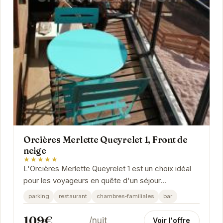
Orcières Merlette Queyrelet 1, Front de
neige
★★★★★
L'Orcières Merlette Queyrelet 1 est un choix idéal
pour les voyageurs en quête d'un séjour
confortable et pratique au pied des pistes. Avec
parking
restaurant
chambres-familiales
bar
un...
109€
/nuit
Voir l'offre