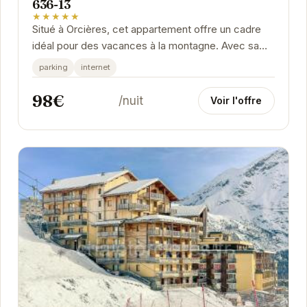
636-13
★★★★★
Situé à Orcières, cet appartement offre un cadre
idéal pour des vacances à la montagne. Avec sa
piscine, son parking et sa connexion WiFi, vous...
parking
internet
98€
/nuit
Voir l'offre