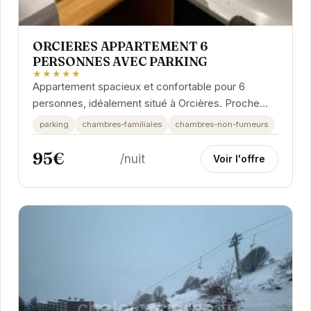
ORCIERES APPARTEMENT 6
PERSONNES AVEC PARKING
★★★★★
Appartement spacieux et confortable pour 6
personnes, idéalement situé à Orcières. Proche
des pistes de ski et des commodités, cet
parking
chambres-familiales
chambres-non-fumeurs
hébergement...
95€
/nuit
Voir l'offre