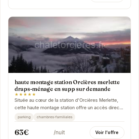
haute montage station Orcières merlette
draps-ménage en supp sur demande
★★★★★
Située au cœur de la station d'Orcières Merlette,
cette haute montage station offre un accès direct
aux pistes de ski et des vues panoramiques...
parking
chambres-familiales
63€
/nuit
Voir l'offre