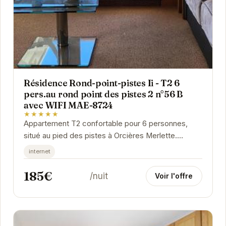
Résidence Rond-point-pistes Ii - T2 6
pers.au rond point des pistes 2 n°56 B
avec WIFI MAE-8724
★★★★★
Appartement T2 confortable pour 6 personnes,
situé au pied des pistes à Orcières Merlette.
Connexion WIFI incluse.
internet
185€
/nuit
Voir l'offre