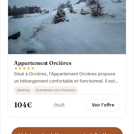
Appartement Orcières
★★★★★
Situé à Orcières, l'Appartement Orcières propose
un hébergement confortable et fonctionnel. Il est
idéalement placé pour profiter des...
parking
chambres-non-fumeurs
104€
/nuit
Voir l'offre