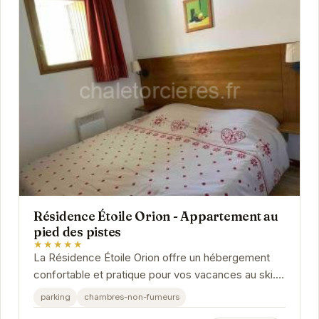
Résidence Étoile Orion - Appartement au
pied des pistes
★★★★★
La Résidence Étoile Orion offre un hébergement
confortable et pratique pour vos vacances au ski.
Situé au pied des pistes, l'appartement permet...
parking
chambres-non-fumeurs