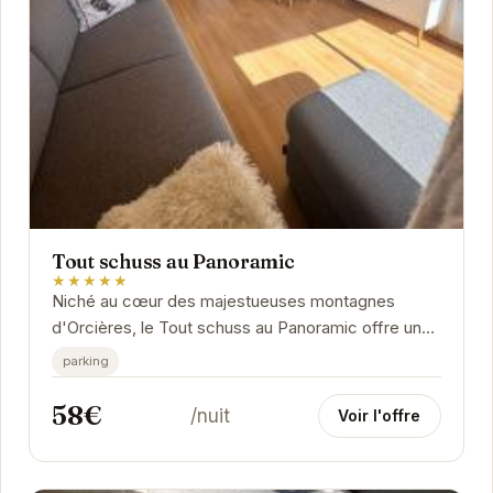
Tout schuss au Panoramic
★★★★★
Niché au cœur des majestueuses montagnes
d'Orcières, le Tout schuss au Panoramic offre une
expérience unique alliant confort moderne et
parking
charme...
58€
/nuit
Voir l'offre