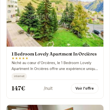
1 Bedroom Lovely Apartment In Orcières
★★★★★
Niché au cœur d'Orcières, le 1 Bedroom Lovely
Apartment In Orcières offre une expérience unique.
Son emplacement privilégié permet un accès...
internet
147€
/nuit
Voir l'offre