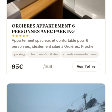
ORCIERES APPARTEMENT 6
PERSONNES AVEC PARKING
★★★★★
Appartement spacieux et confortable pour 6
personnes, idéalement situé à Orcières. Proche
des pistes de ski et des commodités, cet
parking
chambres-familiales
chambres-non-fumeurs
hébergement...
95€
/nuit
Voir l'offre