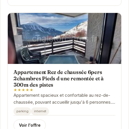
Appartement Rez de chaussée 6pers
2chambres Pieds d une remontée et à
300m des pistes
★★★★★
Appartement spacieux et confortable au rez-de-
chaussée, pouvant accueillir jusqu'à 6 personnes.
Idéalement situé aux pieds des pistes, il offre...
parking
internet
Voir l'offre