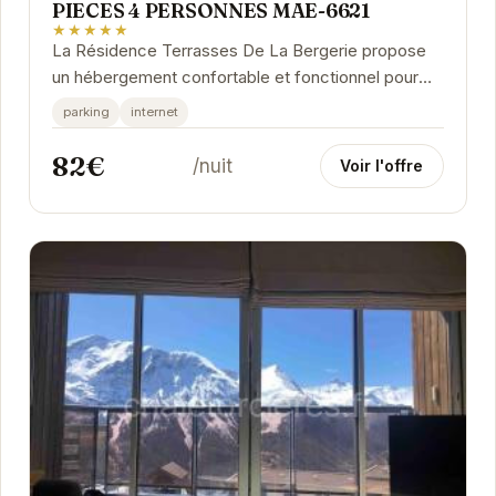
PIECES 4 PERSONNES MAE-6621
★★★★★
La Résidence Terrasses De La Bergerie propose
un hébergement confortable et fonctionnel pour
des vacances réussies à la montagne.
parking
internet
82€
/nuit
Voir l'offre