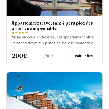
Appartement traversant 4 pers pied des
pistes vue imprenable
★★★★★
Niché au cœur d'Orcières, cet appartement offre
un accès direct aux pistes et une vue imprenable
sur les montagnes. Son aménagement
200€
confortable...
/nuit
Voir l'offre