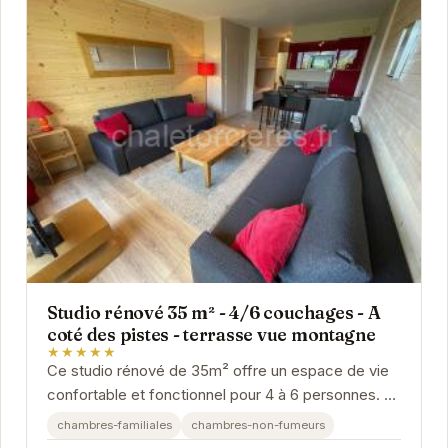
Studio rénové 35 m² - 4/6 couchages - A
coté des pistes - terrasse vue montagne
★★★★★
Ce studio rénové de 35m² offre un espace de vie
confortable et fonctionnel pour 4 à 6 personnes. Sa
proximité avec les pistes et sa terrasse...
chambres-familiales
chambres-non-fumeurs