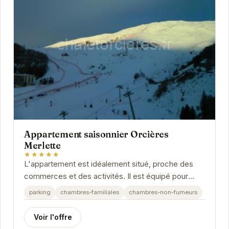
Appartement saisonnier Orcières
Merlette
★★★★★
L'appartement est idéalement situé, proche des
commerces et des activités. Il est équipé pour
votre plus grand confort. L'accueil y est...
parking
chambres-familiales
chambres-non-fumeurs
Voir l'offre