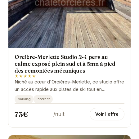
Orcière-Merlette Studio 2-4 pers au
calme exposé plein sud et à 5mn à pied
des remontées mécaniques
★★★★★
Niché au cœur d'Orcières-Merlette, ce studio offre
un accès rapide aux pistes de ski tout en
garantissant un environnement paisible. Son...
parking
internet
73€
/nuit
Voir l'offre