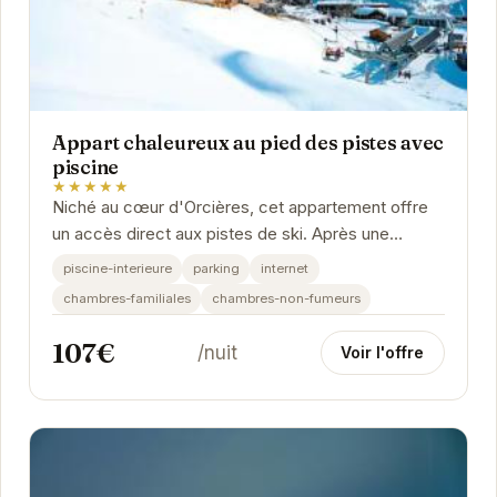
Appart chaleureux au pied des pistes avec
piscine
★★★★★
Niché au cœur d'Orcières, cet appartement offre
un accès direct aux pistes de ski. Après une
journée sur les pistes, détendez-vous dans la...
piscine-interieure
parking
internet
chambres-familiales
chambres-non-fumeurs
107€
/nuit
Voir l'offre