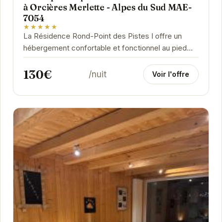
à Orcières Merlette - Alpes du Sud MAE-
7054
★★★★★
La Résidence Rond-Point des Pistes I offre un
hébergement confortable et fonctionnel au pied
des pistes d'Orcières Merlette. Ce maxi studio
130€
est...
/nuit
Voir l'offre