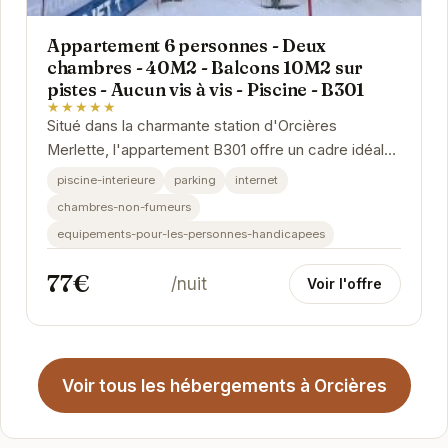
Appartement 6 personnes - Deux
chambres - 40M2 - Balcons 10M2 sur
pistes - Aucun vis à vis - Piscine - B301
★★★★★
Situé dans la charmante station d'Orcières
Merlette, l'appartement B301 offre un cadre idéal
pour des vacances à la montagne réussies. Avec
piscine-interieure
parking
internet
ses...
chambres-non-fumeurs
equipements-pour-les-personnes-handicapees
77€
/nuit
Voir l'offre
Voir tous les hébergements à Orcières