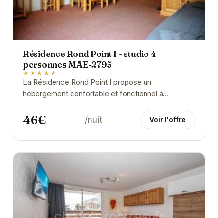
Résidence Rond Point I - studio 4
personnes MAE-2795
★★★★★
La Résidence Rond Point I propose un
hébergement confortable et fonctionnel à
Orcières. Idéalement située, elle permet un accès
46€
facile aux...
/nuit
Voir l'offre