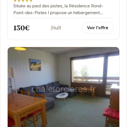
★★★★★
Située au pied des pistes, la Résidence Rond-
Point-des-Pistes I propose un hébergement
confortable et fonctionnel. Cet appartement est
130€
idéal pour...
/nuit
Voir l'offre