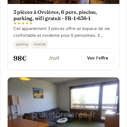
3 pièces à Orcières, 6 pers, piscine,
parking, wifi gratuit - FR-1-636-1
★★★★★
Cet appartement 3 pièces offre un espace de vie
confortable et moderne pour 6 personnes. Il
dispose d'une cuisine entièrement équipée, d'un
parking
internet
salon...
98€
/nuit
Voir l'offre