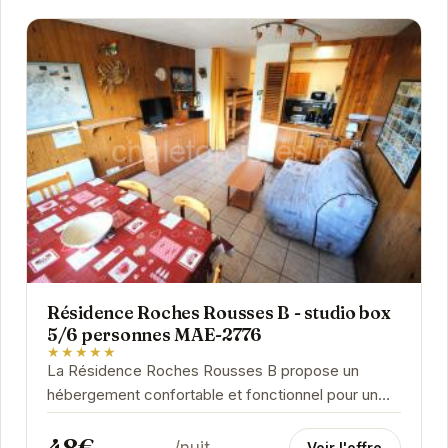
Résidence Roches Rousses B - studio box
5/6 personnes MAE-2776
★★★★★
La Résidence Roches Rousses B propose un
hébergement confortable et fonctionnel pour un
séjour agréable à la montagne. Le studio box,
48€
idéal...
/nuit
Voir l'offre