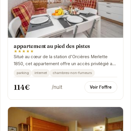
appartement au pied des pistes
★★★★★
Situé au cœur de la station d'Orcières Merlette
1850, cet appartement offre un accès privilégié aux
pistes de ski. Profitez d'un séjour...
parking
internet
chambres-non-fumeurs
114€
/nuit
Voir l'offre