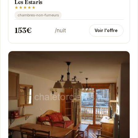
Les Estaris
★★★★★
chambres-non-fumeurs
153€
/nuit
Voir l'offre