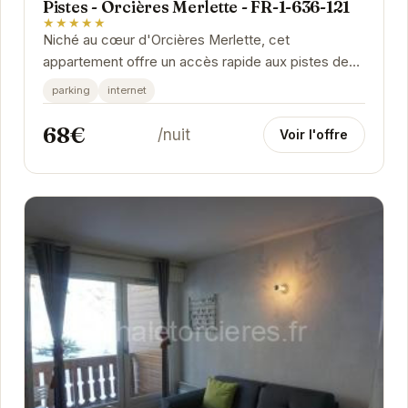
Pistes - Orcières Merlette - FR-1-636-121
★★★★★
Niché au cœur d'Orcières Merlette, cet
appartement offre un accès rapide aux pistes de
ski et aux nombreuses activités de la station. Son
parking
internet
balcon...
68€
/nuit
Voir l'offre