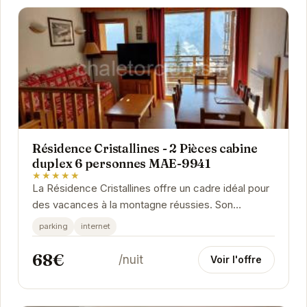
Résidence Cristallines - 2 Pièces cabine
duplex 6 personnes MAE-9941
★★★★★
La Résidence Cristallines offre un cadre idéal pour
des vacances à la montagne réussies. Son
appartement 2 pièces cabine duplex pour 6
parking
internet
personnes...
68€
/nuit
Voir l'offre