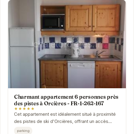
Charmant appartement 6 personnes près
des pistes à Orcières - FR-1-262-167
★★★★★
Cet appartement est idéalement situé à proximité
des pistes de ski d'Orcières, offrant un accès
facile aux plaisirs de la glisse. Pouvant...
parking