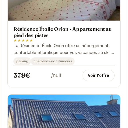
Résidence Étoile Orion - Appartement au
pied des pistes
★★★★★
La Résidence Étoile Orion offre un hébergement
confortable et pratique pour vos vacances au ski.
Situé au pied des pistes, l'appartement permet...
parking
chambres-non-fumeurs
379€
/nuit
Voir l'offre