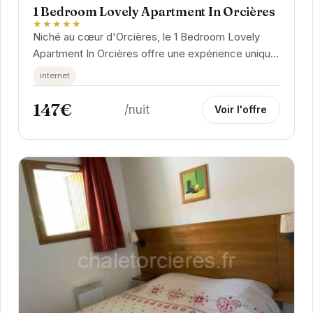
1 Bedroom Lovely Apartment In Orcières
★★★★★
Niché au cœur d'Orcières, le 1 Bedroom Lovely
Apartment In Orcières offre une expérience unique.
Son emplacement privilégié permet un accès...
internet
147€
/nuit
Voir l'offre