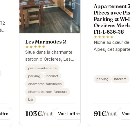
Appartement 
Pièces avec Pis
Parking et Wi-F
 T2
Orcières Merle
éal
FR-1-636-28
la
★★★★★
Les Marmottes 2
Niché au cœur de
★★★★★
Alpes, cet appart
Situé dans la charmante
vous offre un cad
station d'Orcières, Les
idéal pour des va
Marmottes 2 vous
piscine-interieure
relaxantes et
accueille dans un cadre
parking
internet
divertissantes. Pr
parking
internet
convivial et confortable.
de la piscine pour.
chambres-familiales
Profitez d'un séjour
chambres-non-fumeurs
relaxant...
bar
91€
103€
/nuit
/nuit
offre
Voir
Voir l'offre