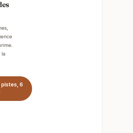
des
nes,
rience
prime.
 la
pistes, 6
!