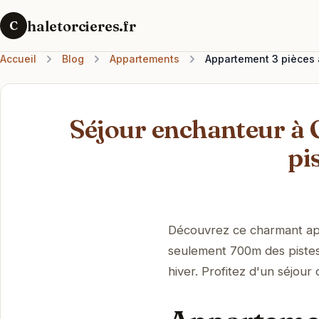
haletorcieres.fr
C
Accueil
Blog
Appartements
Appartement 3 pièces à
Séjour enchanteur à O
pi
Découvrez ce charmant app
seulement 700m des pistes, 
hiver. Profitez d'un séjou