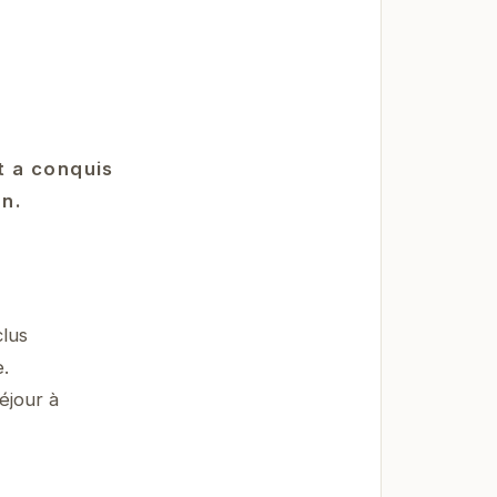
t a conquis
on.
clus
.
éjour à