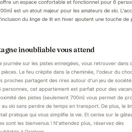
offre un espace confortable et fonctionnel pour 6 perso
700m) est un atout majeur pour les amateurs de ski. L'acc
nclusion du linge de lit en hiver ajoutent une touche de p
tagne inoubliable vous attend
 journée sur les pistes enneigées, vous retrouver dans 
ièces. Le feu crépite dans la cheminée, l'odeur du choc
s proches partagent des rires autour d'un jeu de société
 6 personnes, cet appartement est parfait pour des vaca
proximité des pistes (seulement 700m) vous permet de pro
 au ski sans perdre de temps en transport. De plus, le li
étail pratique qui vous simplifie la vie. Et cerise sur le gâte
s sont les bienvenus ! N'attendez plus, réservez dès
ubliable à Orcières.