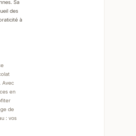
nnes. Sa
ueil des
raticité à
ce
olat
. Avec
nces en
fiter
nge de
au : vos