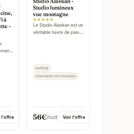
Studio Alaskan -
3
Studio lumineux
cine,
vue montagne
i à
★★★★★
Le Studio Alaskan est un
tte -
véritable havre de paix
au cœur des
s
montagnes. Lumineux et
ement
confortable, il offre un
re
espace de vie idéal pour
cances
se...
parking
chambres-non-fumeurs
ofitez
..
56€
/nuit
 l'offre
Voir l'offre