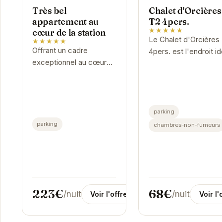
Très bel
Chalet d'Orcières
appartement au
T2 4pers.
★★★★★
cœur de la station
Le Chalet d'Orcières
★★★★★
Offrant un cadre
4pers. est l'endroit id
exceptionnel au cœur
pour vos vacances à 
d'Orcières, "Très bel
montagne. Situé à
appartement au cœur
Orcières, ce chalet
de la station" est idéal
confortable et bien
pour des vacances à la
équipé...
parking
montagne...
parking
chambres-non-fumeurs
223€
68€
/nuit
/nuit
Voir l'offre
Voir l'