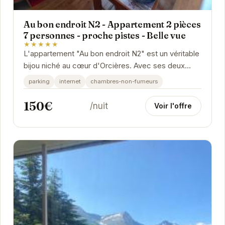
Au bon endroit N2 - Appartement 2 pièces
7 personnes - proche pistes - Belle vue
★★★★★
L'appartement "Au bon endroit N2" est un véritable
bijou niché au cœur d'Orcières. Avec ses deux
pièces spacieuses, il peut accueillir jusqu'à...
parking
internet
chambres-non-fumeurs
150€
/nuit
Voir l'offre