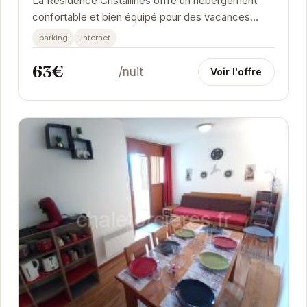
La Résidence Cristallines offre un hébergement
confortable et bien équipé pour des vacances
relaxantes à la montagne. Profitez de la proximité...
parking
internet
63€
/nuit
Voir l'offre