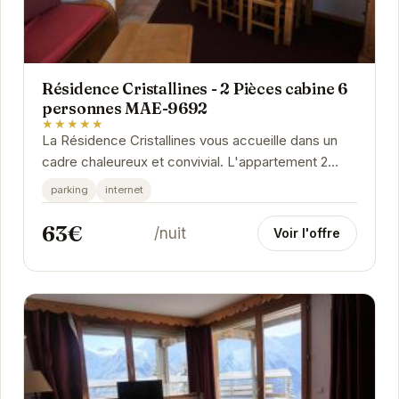
Résidence Cristallines - 2 Pièces cabine 6
personnes MAE-9692
★★★★★
La Résidence Cristallines vous accueille dans un
cadre chaleureux et convivial. L'appartement 2
pièces cabine, spacieux et confortable, est...
parking
internet
63€
/nuit
Voir l'offre