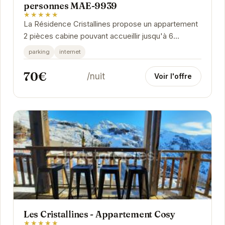
personnes MAE-9939
★★★★★
La Résidence Cristallines propose un appartement
2 pièces cabine pouvant accueillir jusqu'à 6
personnes. Idéalement situé à Orcières, cet...
parking
internet
70€
/nuit
Voir l'offre
Les Cristallines - Appartement Cosy
★★★★★