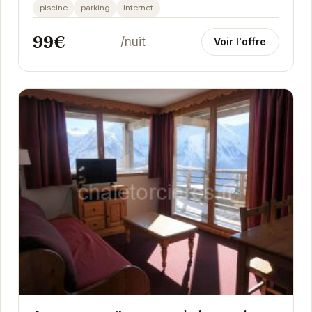
et de tranquillité à Orcières. Avec ses...
piscine
parking
internet
99€
/nuit
Voir l'offre