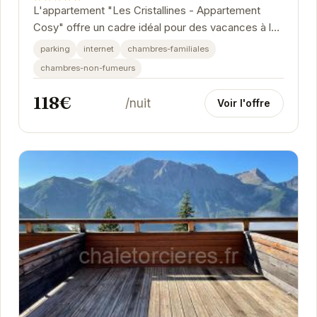
L'appartement "Les Cristallines - Appartement
Cosy" offre un cadre idéal pour des vacances à la
montagne. Son emplacement privilégié à Orcières...
parking
internet
chambres-familiales
chambres-non-fumeurs
118€
/nuit
Voir l'offre