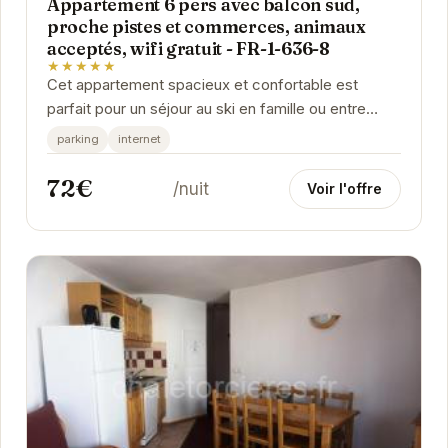
Appartement 6 pers avec balcon sud,
proche pistes et commerces, animaux
acceptés, wifi gratuit - FR-1-636-8
★★★★★
Cet appartement spacieux et confortable est
parfait pour un séjour au ski en famille ou entre
amis. Son balcon sud offre une vue imprenable sur
parking
internet
les...
72€
/nuit
Voir l'offre