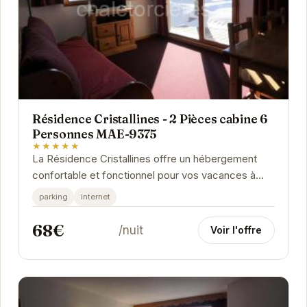
Résidence Cristallines - 2 Pièces cabine 6
Personnes MAE-9375
★★★★★
La Résidence Cristallines offre un hébergement
confortable et fonctionnel pour vos vacances à
Orcières. Située au cœur de la station, elle...
parking
internet
68€
/nuit
Voir l'offre