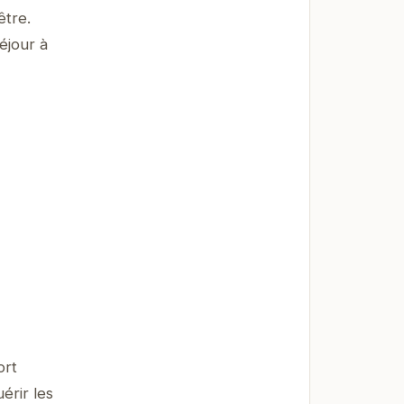
être.
éjour à
ort
érir les