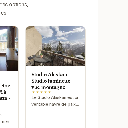
res options,
res.
Studio Alaskan -
3
Studio lumineux
cine,
vue montagne
i à
★★★★★
Le Studio Alaskan est un
tte -
véritable havre de paix
au cœur des
s
montagnes. Lumineux et
ement
confortable, il offre un