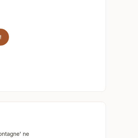
!
montagne' ne