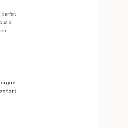
 parfait
ous à
 en
moigne
confort