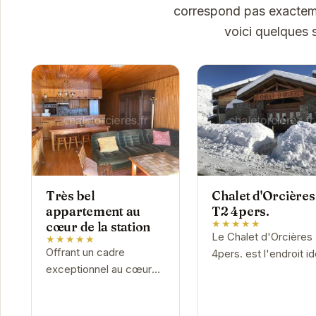
correspond pas exactemen
voici quelques 
Très bel
Chalet d'Orcières
appartement au
T2 4pers.
★★★★★
cœur de la station
Le Chalet d'Orcières
★★★★★
Offrant un cadre
4pers. est l'endroit id
exceptionnel au cœur
pour vos vacances à 
d'Orcières, "Très bel
montagne. Situé à
appartement au cœur
Orcières, ce chalet