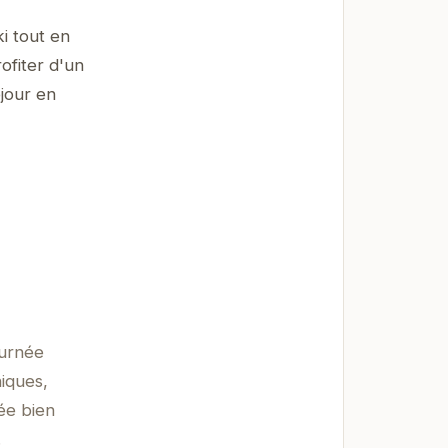
i tout en
ofiter d'un
jour en
ournée
iques,
ée bien
.