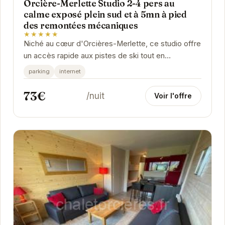
Orcière-Merlette Studio 2-4 pers au
calme exposé plein sud et à 5mn à pied
des remontées mécaniques
★★★★★
Niché au cœur d'Orcières-Merlette, ce studio offre
un accès rapide aux pistes de ski tout en
garantissant un environnement paisible. Son...
parking
internet
73€
/nuit
Voir l'offre