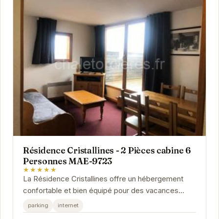
Résidence Cristallines - 2 Pièces cabine 6
Personnes MAE-9723
★★★★★
La Résidence Cristallines offre un hébergement
confortable et bien équipé pour des vacances
relaxantes à la montagne. Profitez de la proximité...
parking
internet