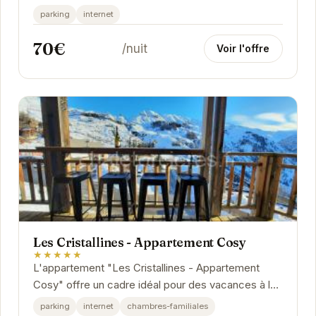
personnes. Idéalement situé à Orcières, cet...
parking
internet
70€
/nuit
Voir l'offre
Les Cristallines - Appartement Cosy
★★★★★
L'appartement "Les Cristallines - Appartement
Cosy" offre un cadre idéal pour des vacances à la
montagne. Son emplacement privilégié à Orcières...
parking
internet
chambres-familiales