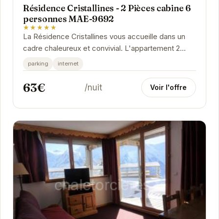
Résidence Cristallines - 2 Pièces cabine 6
personnes MAE-9692
★★★★★
La Résidence Cristallines vous accueille dans un
cadre chaleureux et convivial. L'appartement 2
pièces cabine, spacieux et confortable, est...
parking
internet
63€
/nuit
Voir l'offre