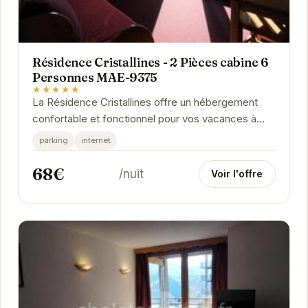
Résidence Cristallines - 2 Pièces cabine 6
Personnes MAE-9375
★★★★★
La Résidence Cristallines offre un hébergement
confortable et fonctionnel pour vos vacances à
Orcières. Située au cœur de la station, elle...
parking
internet
68€
/nuit
Voir l'offre