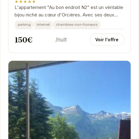
★★★★★
L'appartement "Au bon endroit N2" est un véritable
bijou niché au cœur d'Orcières. Avec ses deux
pièces spacieuses, il peut accueillir jusqu'à...
parking
internet
chambres-non-fumeurs
150€
/nuit
Voir l'offre