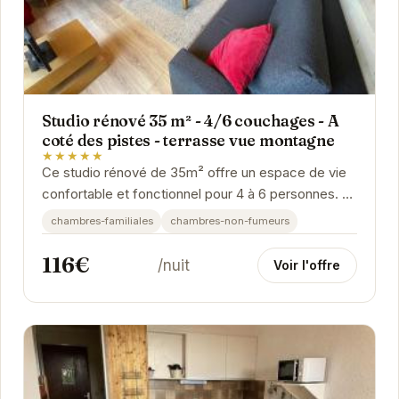
Studio rénové 35 m² - 4/6 couchages - A
coté des pistes - terrasse vue montagne
★★★★★
Ce studio rénové de 35m² offre un espace de vie
confortable et fonctionnel pour 4 à 6 personnes. Sa
proximité avec les pistes et sa terrasse...
chambres-familiales
chambres-non-fumeurs
116€
/nuit
Voir l'offre