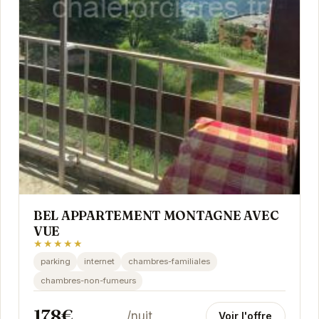
BEL APPARTEMENT MONTAGNE AVEC
VUE
★★★★★
parking
internet
chambres-familiales
chambres-non-fumeurs
178€
/nuit
Voir l'offre