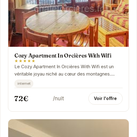
Cozy Apartment In Orcières With Wifi
★★★★★
Le Cozy Apartment In Orcières With Wifi est un
véritable joyau niché au cœur des montagnes.
Offrant un cadre idyllique pour des vacances...
internet
72€
/nuit
Voir l'offre