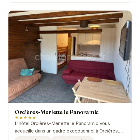
Orcières-Merlette le Panoramic
★★★★★
L'hôtel Orcières-Merlette le Panoramic vous
accueille dans un cadre exceptionnel à Orcières.
Profitez d'un séjour relaxant avec des prestations...