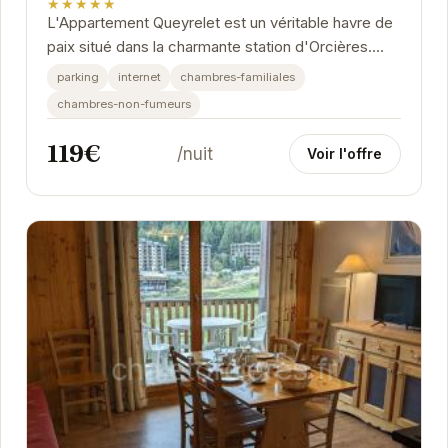
★★★★★
L'Appartement Queyrelet est un véritable havre de
paix situé dans la charmante station d'Orcières.
Offrant un cadre idéal pour des vacances...
parking
internet
chambres-familiales
chambres-non-fumeurs
119€
/nuit
Voir l'offre