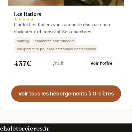
Les Ratiers
★★★★★
L'hôtel Les Ratiers vous accueille dans un cadre
chaleureux et convivial. Ses chambres
confortables et ses équipements modernes vous
parking
chambres-non-fumeurs
garantissent...
equipements-pour-les-personnes-handicapees
437€
/nuit
Voir l'offre
Voir tous les hébergements à Orcières
chaletorcieres.fr