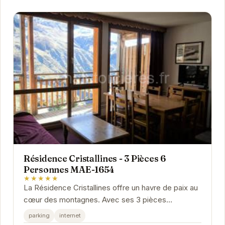
Résidence Cristallines - 3 Pièces 6
Personnes MAE-1654
★★★★★
La Résidence Cristallines offre un havre de paix au
cœur des montagnes. Avec ses 3 pièces
spacieuses, cet appartement peut accueillir jusqu'à
parking
internet
6...