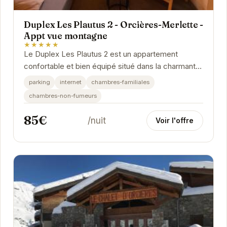
Duplex Les Plautus 2 - Orcières-Merlette -
Appt vue montagne
★★★★★
Le Duplex Les Plautus 2 est un appartement
confortable et bien équipé situé dans la charmante
station de ski d'Orcières-Merlette. Avec sa vue...
parking
internet
chambres-familiales
chambres-non-fumeurs
85€
/nuit
Voir l'offre