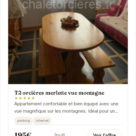
T2 orcières merlette vue montagne
★★★★★
Appartement confortable et bien équipé avec une
vue magnifique sur les montagnes. Idéal pour un
séjour relaxant à Orcières.
parking
internet
195€
/nuit
Voir l'offre