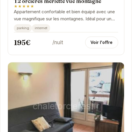
T2 orcières merlette vue montagne
★★★★★
Appartement confortable et bien équipé avec une
vue magnifique sur les montagnes. Idéal pour un
séjour relaxant à Orcières.
parking
internet
195€
/nuit
Voir l'offre