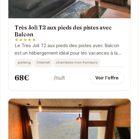
Très Joli T2 aux pieds des pistes avec
Balcon
★★★★★
Le Très Joli T2 aux pieds des pistes avec Balcon
est un hébergement idéal pour les vacances à la
montagne. Son emplacement privilégié offre un...
parking
internet
chambres-non-fumeurs
68€
/nuit
Voir l'offre