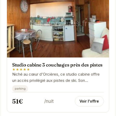
Studio cabine 3 couchages près des pistes
★★★★★
Niché au cœur d'Orcières, ce studio cabine offre
un accès privilégié aux pistes de ski. Son
aménagement fonctionnel et son atmosphère...
parking
51€
/nuit
Voir l'offre