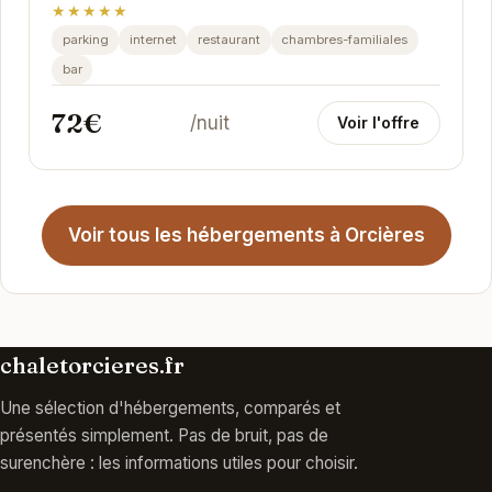
★★★★★
parking
internet
restaurant
chambres-familiales
bar
72€
/nuit
Voir l'offre
Voir tous les hébergements à Orcières
chaletorcieres.fr
Une sélection d'hébergements, comparés et
présentés simplement. Pas de bruit, pas de
surenchère : les informations utiles pour choisir.