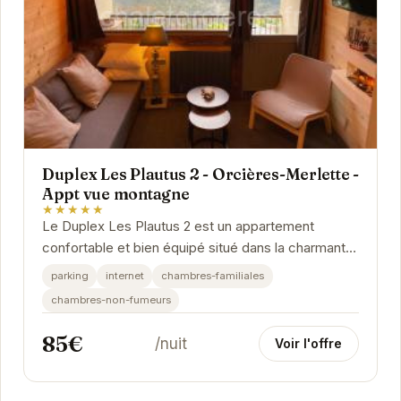
Duplex Les Plautus 2 - Orcières-Merlette -
Appt vue montagne
★★★★★
Le Duplex Les Plautus 2 est un appartement
confortable et bien équipé situé dans la charmante
station de ski d'Orcières-Merlette. Avec sa vue...
parking
internet
chambres-familiales
chambres-non-fumeurs
85€
/nuit
Voir l'offre