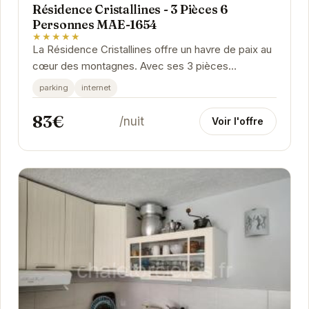
Résidence Cristallines - 3 Pièces 6
Personnes MAE-1654
★★★★★
La Résidence Cristallines offre un havre de paix au
cœur des montagnes. Avec ses 3 pièces
spacieuses, cet appartement peut accueillir jusqu'à
parking
internet
6...
83€
/nuit
Voir l'offre