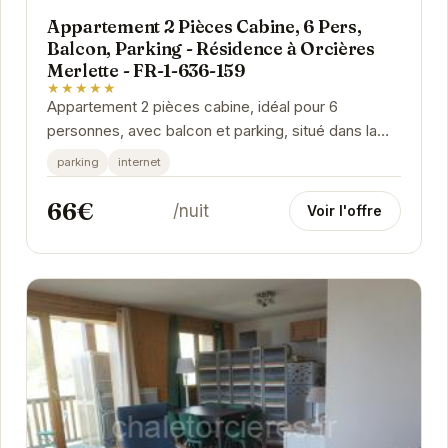
Appartement 2 Pièces Cabine, 6 Pers,
Balcon, Parking - Résidence à Orcières
Merlette - FR-1-636-159
★★★★★
Appartement 2 pièces cabine, idéal pour 6
personnes, avec balcon et parking, situé dans la
charmante station d'Orcières Merlette. Profitez
parking
internet
d'un...
66€
/nuit
Voir l'offre