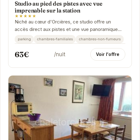
Studio au pied des pistes avec vue
imprenable sur la station
★★★★★
Niché au cœur d'Orcières, ce studio offre un
accès direct aux pistes et une vue panoramique
sur les montagnes. Idéal pour les couples ou les...
parking
chambres-familiales
chambres-non-fumeurs
63€
/nuit
Voir l'offre