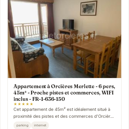
Appartement à Orcières Merlette - 6 pers,
45m² - Proche pistes et commerces, WIFI
inclus - FR-1-636-150
★★★★★
Cet appartement de 45m² est idéalement situé à
proximité des pistes et des commerces d'Orcières
Merlette. Pouvant accueillir jusqu'à 6...
parking
internet