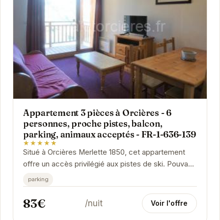
Appartement 3 pièces à Orcières - 6
personnes, proche pistes, balcon,
parking, animaux acceptés - FR-1-636-139
★★★★★
Situé à Orcières Merlette 1850, cet appartement
offre un accès privilégié aux pistes de ski. Pouvant
accueillir jusqu'à 6 personnes, il...
parking
83€
/nuit
Voir l'offre