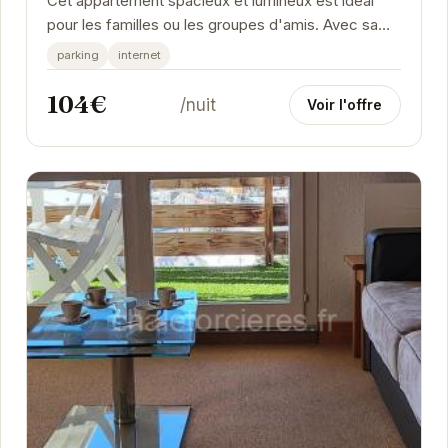
Cet appartement spacieux et lumineux est idéal
pour les familles ou les groupes d'amis. Avec sa
piscine, son parking et sa connexion Wifi, il offre...
parking
internet
104€
/nuit
Voir l'offre