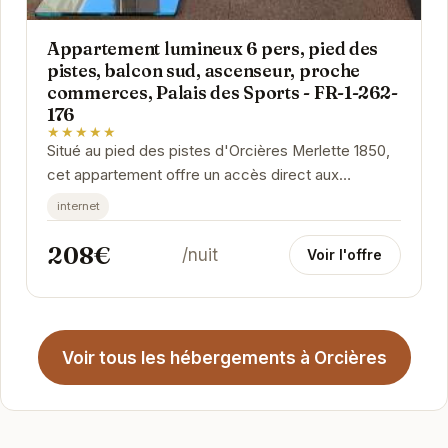
Appartement lumineux 6 pers, pied des
pistes, balcon sud, ascenseur, proche
commerces, Palais des Sports - FR-1-262-
176
★★★★★
Situé au pied des pistes d'Orcières Merlette 1850,
cet appartement offre un accès direct aux
remontées mécaniques et aux joies du ski. Avec
internet
son...
208€
/nuit
Voir l'offre
Voir tous les hébergements à Orcières