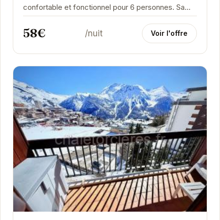
confortable et fonctionnel pour 6 personnes. Sa
proximité avec les pistes (700m) est un atout
58€
majeur pour...
/nuit
Voir l'offre