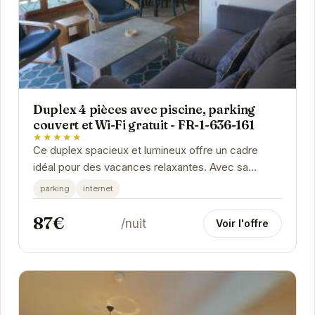
Duplex 4 pièces avec piscine, parking
couvert et Wi-Fi gratuit - FR-1-636-161
★★★★★
Ce duplex spacieux et lumineux offre un cadre
idéal pour des vacances relaxantes. Avec sa
piscine, son parking couvert et sa connexion Wi-
parking
internet
Fi...
87€
/nuit
Voir l'offre