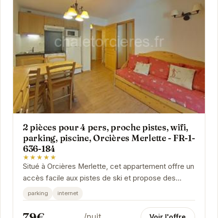
2 pièces pour 4 pers, proche pistes, wifi,
parking, piscine, Orcières Merlette - FR-1-
636-184
★★★★★
Situé à Orcières Merlette, cet appartement offre un
accès facile aux pistes de ski et propose des
équipements tels que le wifi, un parking et...
parking
internet
79€
/nuit
Voir l'offre