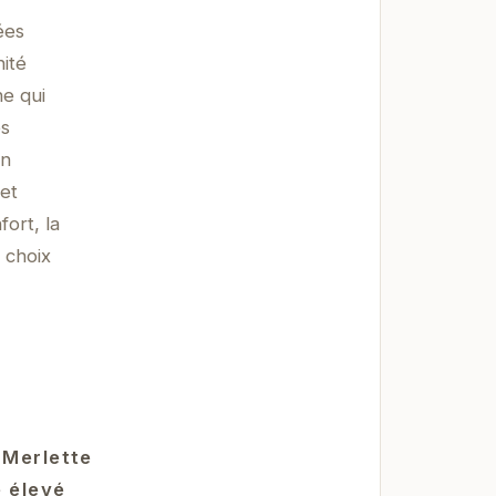
ées
nité
e qui
és
en
et
ort, la
n choix
 Merlette
e élevé