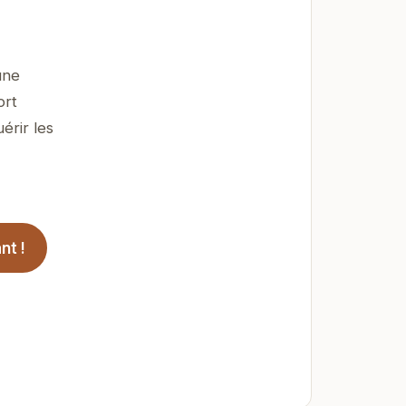
une
ort
érir les
nt !