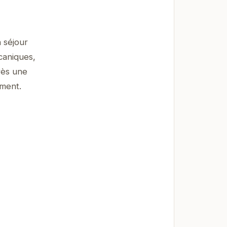
 séjour
caniques,
rès une
ement.