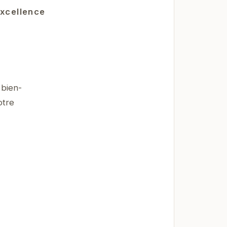
excellence
 bien-
otre