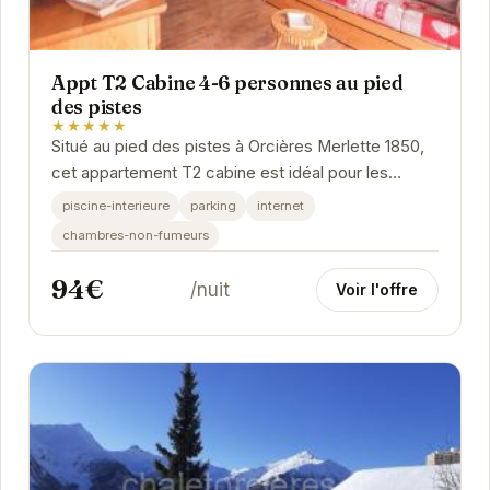
Appt T2 Cabine 4-6 personnes au pied
des pistes
★★★★★
Situé au pied des pistes à Orcières Merlette 1850,
cet appartement T2 cabine est idéal pour les
familles et les groupes d'amis jusqu'à 6...
piscine-interieure
parking
internet
chambres-non-fumeurs
94€
/nuit
Voir l'offre