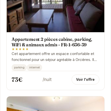
Appartement 2 pièces cabine, parking,
WiFi & animaux admis - FR-1-636-39
★★★★★
Cet appartement offre un espace confortable et
fonctionnel pour un séjour agréable à Orcières. Il
comprend un parking pour votre véhicule, une...
parking
internet
73€
/nuit
Voir l'offre