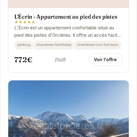
L'Écrin - Appartement au pied des pistes
★★★★★
L'Écrin est un appartement confortable situé au
pied des pistes d'Orcières. Il offre un accès facile
aux remontées mécaniques et aux activités...
parking
chambres-familiales
chambres-non-fumeurs
772€
/nuit
Voir l'offre