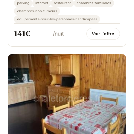
confort de ses appartements entièrement...
parking
internet
restaurant
chambres-familiales
chambres-non-fumeurs
equipements-pour-les-personnes-handicapees
141€
/nuit
Voir l'offre