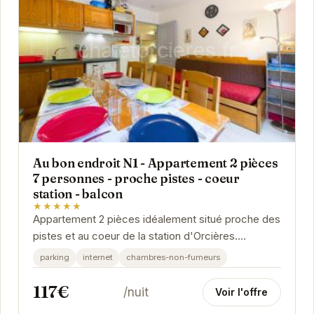
Au bon endroit N1 - Appartement 2 pièces
7 personnes - proche pistes - coeur
station - balcon
★★★★★
Appartement 2 pièces idéalement situé proche des
pistes et au coeur de la station d'Orcières.
Capacité d'accueil jusqu'à 7 personnes, avec...
parking
internet
chambres-non-fumeurs
117€
/nuit
Voir l'offre