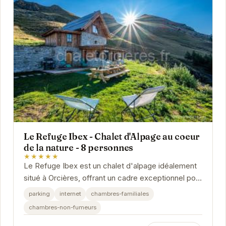
Le Refuge Ibex - Chalet d'Alpage au coeur
de la nature - 8 personnes
★★★★★
Le Refuge Ibex est un chalet d'alpage idéalement
situé à Orcières, offrant un cadre exceptionnel pour
des vacances en montagne. Avec une...
parking
internet
chambres-familiales
chambres-non-fumeurs