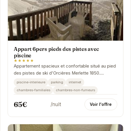
Appart 6pers pieds des pistes avec
piscine
★★★★★
Appartement spacieux et confortable situé au pied
des pistes de ski d'Orcières Merlette 1850.
Profitez d'une vue imprenable sur les montagnes...
piscine-interieure
parking
internet
chambres-familiales
chambres-non-fumeurs
65€
/nuit
Voir l'offre