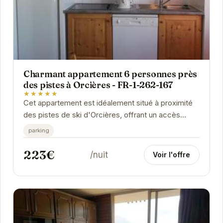
Charmant appartement 6 personnes près
des pistes à Orcières - FR-1-262-167
★★★★★
Cet appartement est idéalement situé à proximité
des pistes de ski d'Orcières, offrant un accès
facile aux plaisirs de la glisse. Pouvant...
parking
223€
/nuit
Voir l'offre