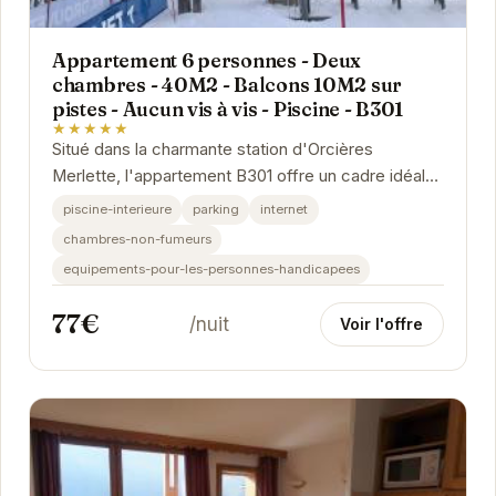
Appartement 6 personnes - Deux
chambres - 40M2 - Balcons 10M2 sur
pistes - Aucun vis à vis - Piscine - B301
★★★★★
Situé dans la charmante station d'Orcières
Merlette, l'appartement B301 offre un cadre idéal
pour des vacances à la montagne réussies. Avec
piscine-interieure
parking
internet
ses...
chambres-non-fumeurs
equipements-pour-les-personnes-handicapees
77€
/nuit
Voir l'offre