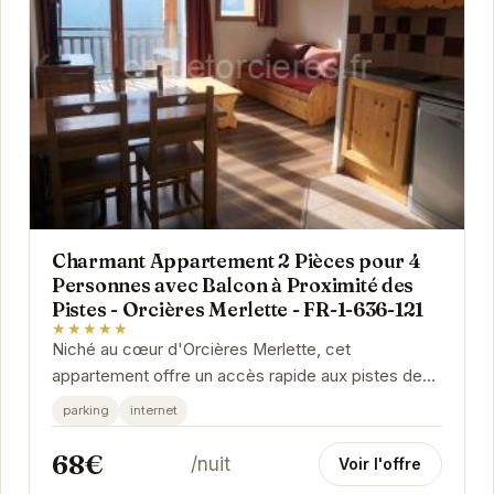
Charmant Appartement 2 Pièces pour 4
Personnes avec Balcon à Proximité des
Pistes - Orcières Merlette - FR-1-636-121
★★★★★
Niché au cœur d'Orcières Merlette, cet
appartement offre un accès rapide aux pistes de
ski et aux nombreuses activités de la station. Son
parking
internet
balcon...
68€
/nuit
Voir l'offre