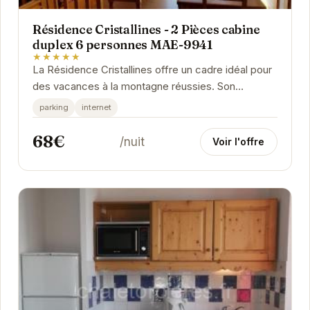
Résidence Cristallines - 2 Pièces cabine
duplex 6 personnes MAE-9941
★★★★★
La Résidence Cristallines offre un cadre idéal pour
des vacances à la montagne réussies. Son
appartement 2 pièces cabine duplex pour 6
parking
internet
personnes...
68€
/nuit
Voir l'offre