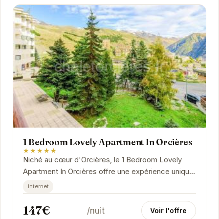
1 Bedroom Lovely Apartment In Orcières
★★★★★
Niché au cœur d'Orcières, le 1 Bedroom Lovely
Apartment In Orcières offre une expérience unique.
Son emplacement privilégié permet un accès...
internet
147€
/nuit
Voir l'offre