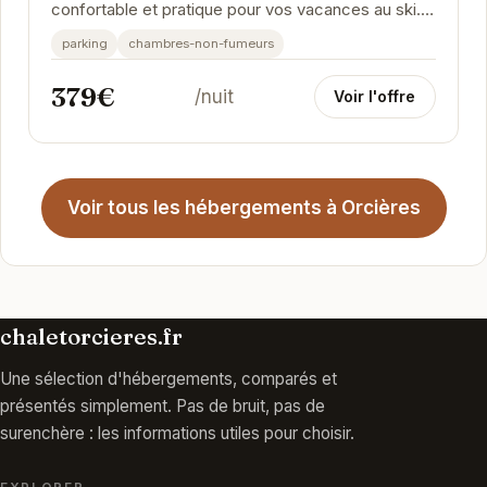
confortable et pratique pour vos vacances au ski.
Situé au pied des pistes, l'appartement permet...
parking
chambres-non-fumeurs
379€
/nuit
Voir l'offre
Voir tous les hébergements à Orcières
chaletorcieres.fr
Une sélection d'hébergements, comparés et
présentés simplement. Pas de bruit, pas de
surenchère : les informations utiles pour choisir.