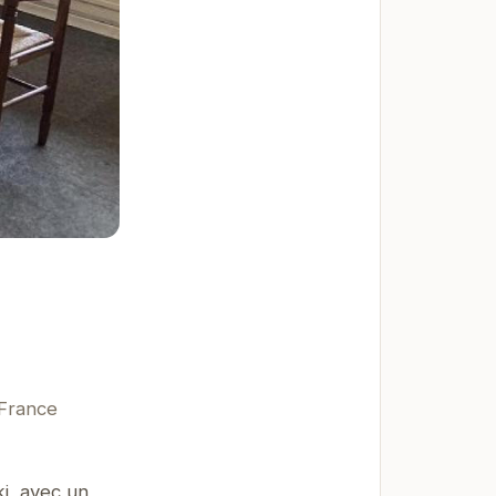
 France
ki, avec un