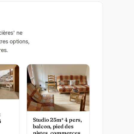
cières' ne
res options,
res.
2
Studio 25m² 4 pers,
6
balcon, pied des
pistes, commerces