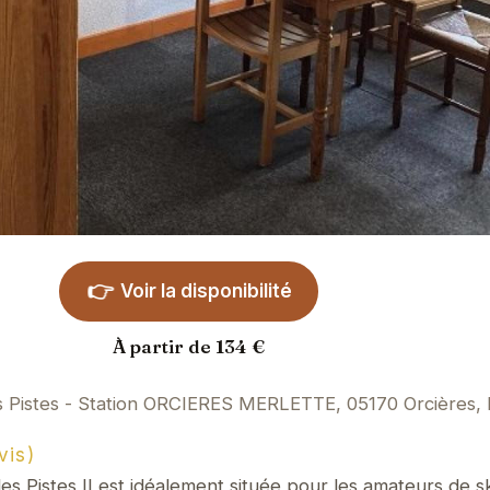
👉
Voir la disponibilité
À partir de 134 €
s Pistes - Station ORCIERES MERLETTE, 05170 Orcières,
vis)
s Pistes II est idéalement située pour les amateurs de s