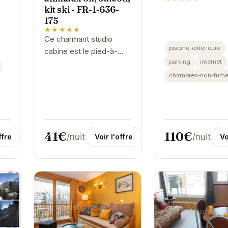
kit ski - FR-1-636-
175
★★★★★
Ce charmant studio
piscine-exterieure
cabine est le pied-à-
parking
internet
terre parfait pour vos
vacances au ski à
chambres-non-fume
Orcières. Proche des
pistes, il peut accueillir
jusqu'à 4...
41€
110€
/nuit
/nuit
ffre
Voir l'offre
Vo