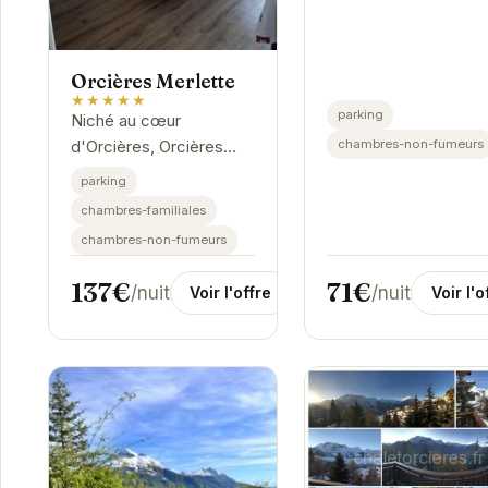
Orcières Merlette
★★★★★
parking
Niché au cœur
chambres-non-fumeurs
d'Orcières, Orcières
Merlette offre un cadre
parking
idéal pour des vacances
chambres-familiales
relaxantes.
chambres-non-fumeurs
L'établissement
propose des
71€
137€
/nuit
/nuit
Voir l'o
Voir l'offre
chambres...