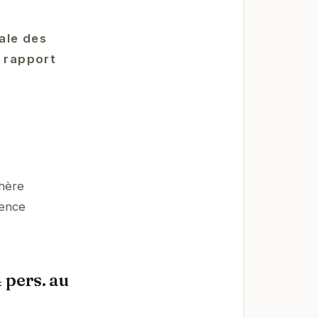
rale des
t rapport
phère
ience
 pers. au