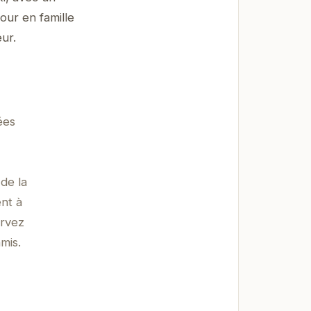
our en famille
ur.
ées
 de la
ent à
ervez
mis.