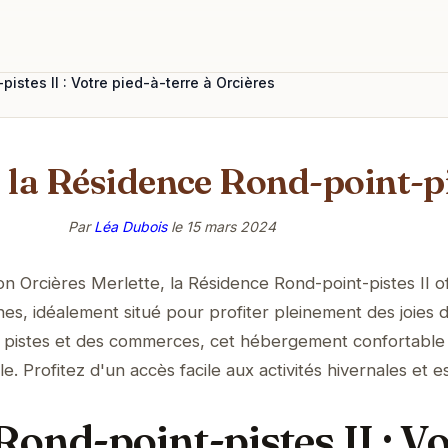
istes II : Votre pied-à-terre à Orcières
 la Résidence Rond-point-pi
Par
Léa Dubois
le
15 mars 2024
on Orcières Merlette, la Résidence Rond-point-pistes II o
es, idéalement situé pour profiter pleinement des joies d
 pistes et des commerces, cet hébergement confortable
. Profitez d'un accès facile aux activités hivernales et es
ond-point-pistes II : Vo