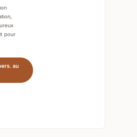
ion
tion,
eureux
it pour
pers. au