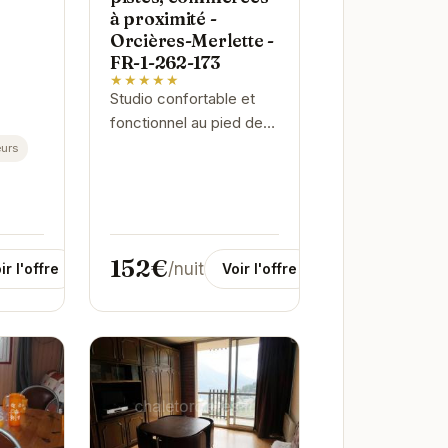
à proximité -
Orcières-Merlette -
FR-1-262-173
★★★★★
Studio confortable et
fonctionnel au pied des
pistes d'Orcières-
urs
Merlette. Idéal pour un
séjour au ski en famille
ou entre amis.
152€
/nuit
Voir l'offre
ir l'offre