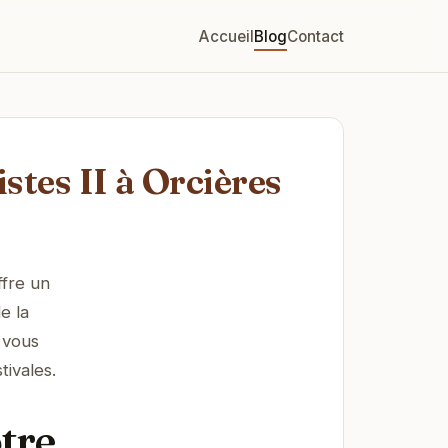
Accueil
Blog
Contact
stes II à Orcières
ffre un
e la
 vous
tivales.
tre