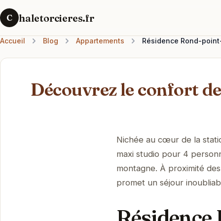
haletorcieres.fr
C
Accueil
Blog
Appartements
Résidence Rond-point-p
Découvrez le confort de
Nichée au cœur de la stati
maxi studio pour 4 personn
montagne. À proximité des
promet un séjour inoubliable
Résidence R