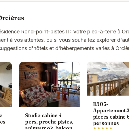
Orcières
ésidence Rond-point-pistes II : Votre pied-à-terre à Or
t à vos attentes, ou si vous souhaitez explorer d'aut
suggestions d'hôtels et d'hébergements variés à Orciè
B203-
Appartement 
c
Studio cabine 4
pieces cabine 
es
pers, proche pistes,
personnes
animaux ok, balcon,
★★★★★