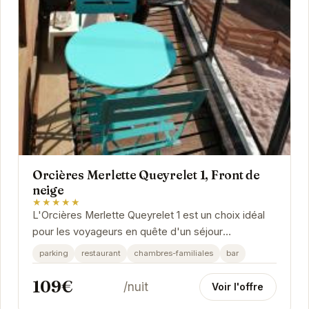
Orcières Merlette Queyrelet 1, Front de
neige
★★★★★
L'Orcières Merlette Queyrelet 1 est un choix idéal
pour les voyageurs en quête d'un séjour
confortable et pratique au pied des pistes. Avec
parking
restaurant
chambres-familiales
bar
un...
109€
/nuit
Voir l'offre