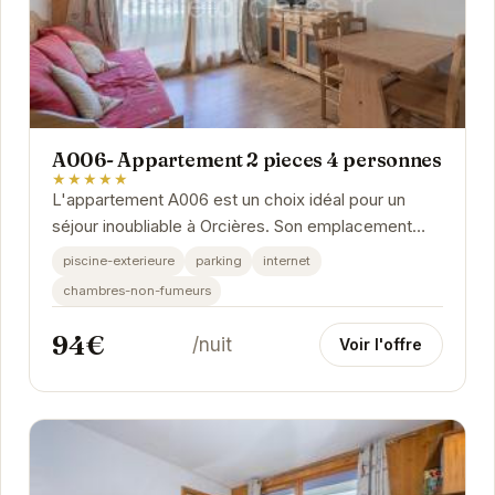
A006- Appartement 2 pieces 4 personnes
★★★★★
L'appartement A006 est un choix idéal pour un
séjour inoubliable à Orcières. Son emplacement
privilégié vous permettra de profiter pleinement...
piscine-exterieure
parking
internet
chambres-non-fumeurs
94€
/nuit
Voir l'offre