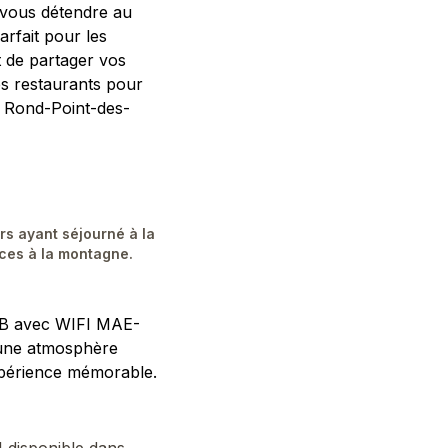
 vous détendre au
rfait pour les
t de partager vos
es restaurants pour
e Rond-Point-des-
rs ayant séjourné à la
nces à la montagne.
76B avec WIFI MAE-
'une atmosphère
expérience mémorable.