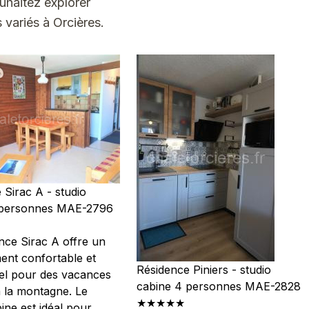
uhaitez explorer
 variés à Orcières.
 Sirac A - studio
 personnes MAE-2796
nce Sirac A offre un
nt confortable et
Résidence Piniers - studio
el pour des vacances
cabine 4 personnes MAE-2828
à la montagne. Le
★★★★★
ine est idéal pour...