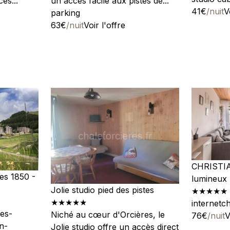
ès...
un accès facile aux pistes de...
41€
/nuit
V
parking
63€
/nuit
Voir l'offre
CHRISTIA
es 1850 -
lumineux 
Jolie studio pied des pistes
★★★★★
★★★★★
internet
c
es-
Niché au cœur d'Orcières, le
76€
/nuit
V
n-
Jolie studio offre un accès direct