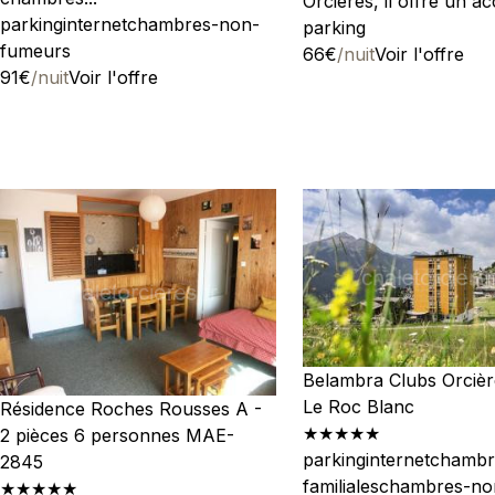
Orcières, il offre un acc
parking
internet
chambres-non-
parking
fumeurs
66€
/nuit
Voir l'offre
91€
/nuit
Voir l'offre
Belambra Clubs Orcièr
Le Roc Blanc
Résidence Roches Rousses A -
★★★★★
2 pièces 6 personnes MAE-
parking
internet
chambr
2845
familiales
chambres-no
★★★★★