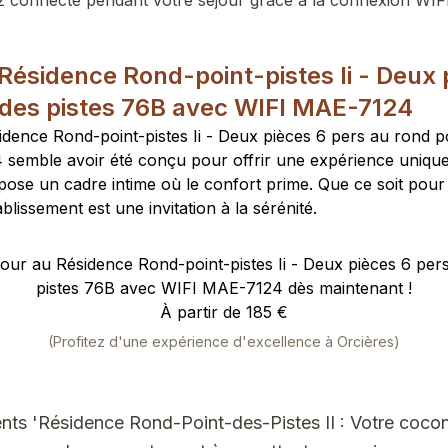
 connecté pendant votre séjour grâce à la connexion WIFI
Résidence Rond-point-pistes Ii - Deux 
 des pistes 76B avec WIFI MAE-7124
idence Rond-point-pistes Ii - Deux pièces 6 pers au rond p
emble avoir été conçu pour offrir une expérience unique. L
ose un cadre intime où le confort prime. Que ce soit pour
blissement est une invitation à la sérénité.
our au Résidence Rond-point-pistes Ii - Deux pièces 6 per
pistes 76B avec WIFI MAE-7124 dès maintenant !
À partir de 185 €
(Profitez d'une expérience d'excellence à Orcières)
ents 'Résidence Rond-Point-des-Pistes II : Votre coc