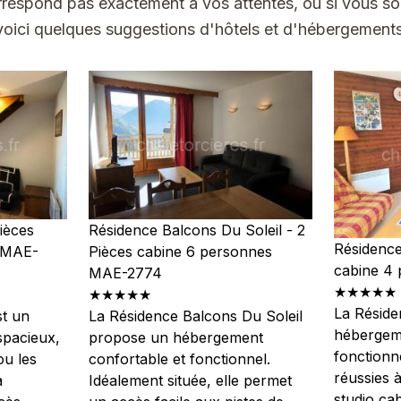
rrespond pas exactement à vos attentes, ou si vous so
voici quelques suggestions d'hôtels et d'hébergements
ièces
Résidence Balcons Du Soleil - 2
Résidence
 MAE-
Pièces cabine 6 personnes
cabine 4
MAE-2774
★★★★★
★★★★★
La Réside
st un
La Résidence Balcons Du Soleil
hébergeme
spacieux,
propose un hébergement
fonctionn
ou les
confortable et fonctionnel.
réussies 
à
Idéalement située, elle permet
studio cab