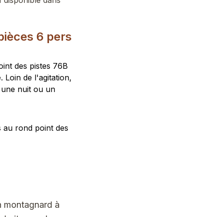
 disponible dans
pièces 6 pers
oint des pistes 76B
oin de l'agitation,
 une nuit ou un
s au rond point des
on montagnard à