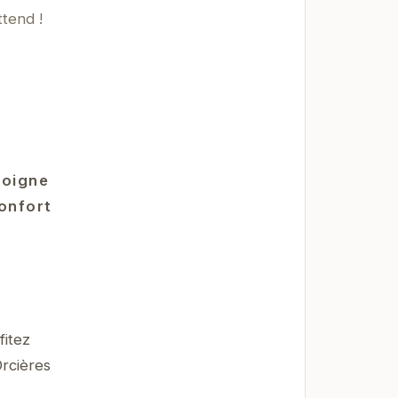
ttend !
moigne
confort
fitez
Orcières