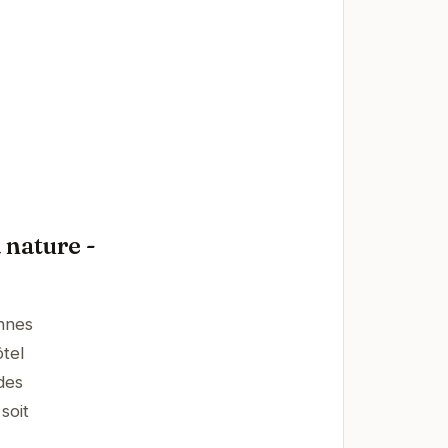
 nature -
onnes
ôtel
des
soit