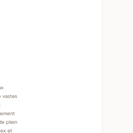
ux
e vastes
s
alement
de plein
bex et