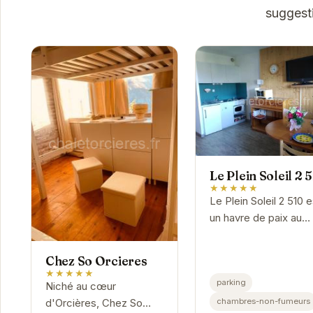
suggesti
Le Plein Soleil 2 
★★★★★
Le Plein Soleil 2 510 e
un havre de paix au
cœur des montagnes
Profitez d'un séjour
Chez So Orcieres
confortable et
★★★★★
parking
ressourçant dans ce
Niché au cœur
logement idéalement.
chambres-non-fumeurs
d'Orcières, Chez So