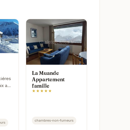
La Muande
ciéres
Appartement
famille
ix au
★★★★★
nes.
ce
s
ernes,
chambres-non-fumeurs
urs