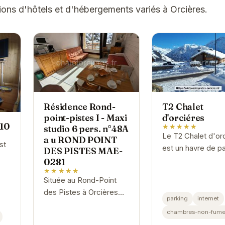
ons d'hôtels et d'hébergements variés à Orcières.
Résidence Rond-
T2 Chalet
point-pistes I - Maxi
d'orciéres
510
★★★★★
studio 6 pers. n°48A
Le T2 Chalet d'or
a u ROND POINT
st
est un havre de pa
DES PISTES MAE-
cœur des montag
0281
.
★★★★★
Avec son ambian
Située au Rond-Point
chaleureuse et se
des Pistes à Orcières
équipements mod
parking
internet
Merlette 1850, cette
il offre un séjour...
chambres-non-fume
résidence offre un
..