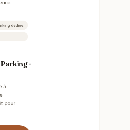
ience
arking dédiée.
 Parking -
e à
de
it pour