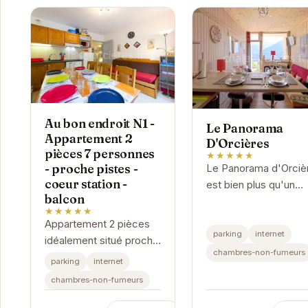
Au bon endroit N1 -
Le Panorama
Appartement 2
D'Orcières
pièces 7 personnes
★★★★★
- proche pistes -
Le Panorama d'Orciè
coeur station -
est bien plus qu'un
balcon
simple hébergement 
★★★★★
c'est une invitation à 
Appartement 2 pièces
détente et à l'évasio
parking
internet
idéalement situé proche
cœur des
chambres-non-fumeurs
des pistes et au coeur
parking
internet
majestueuses...
de la station d'Orcières.
chambres-non-fumeurs
Capacité d'accueil
jusqu'à 7 personnes,