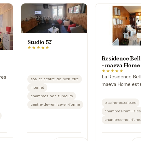
Studio 57
★★★★★
Residence Bel
- maeva Home
★★★★★
La Résidence Bell
res
spa-et-centre-de-bien-etre
maeva Home est 
internet
véritable havre de
:
chambres-non-fumeurs
au cœur des
la
piscine-exterieure
centre-de-remise-en-forme
montagnes. Profit
n au
chambres-familiales
d'un séjour confor
chambres-non-fume
et relaxant dans un