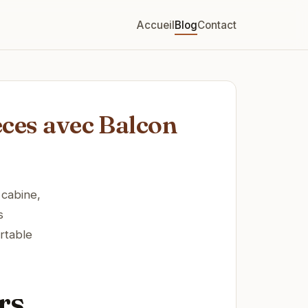
Accueil
Blog
Contact
èces avec Balcon
 cabine,
s
rtable
rs,