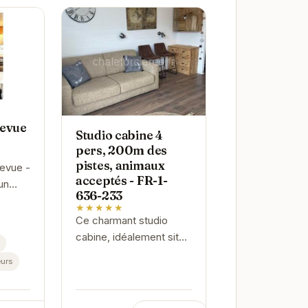
levue
Studio cabine 4
pers, 200m des
pistes, animaux
evue -
acceptés - FR-1-
un
636-233
 paix
★★★★★
Ce charmant studio
ez
cabine, idéalement situé
table
à proximité des pistes
urs
...
d'Orcières, offre un
espace confortable
pour 4 personnes.