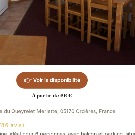
👉
Voir la disponibilité
À partir de 66 €
e du Queyrelet Merlette, 05170 Orcières, France
86 avis)
e, idéal pour 6 personnes, avec balcon et parking, situ