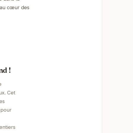
e au cœur des
nd !
e
ux. Cet
es
 pour
entiers