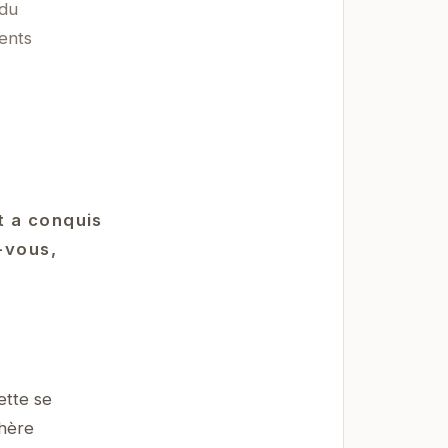
 du
ents
t a conquis
-vous,
ette se
phère