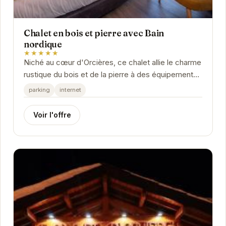
Chalet en bois et pierre avec Bain
nordique
★★★★★
Niché au cœur d'Orcières, ce chalet allie le charme
rustique du bois et de la pierre à des équipements
modernes pour un confort optimal. Son...
parking
internet
Voir l'offre