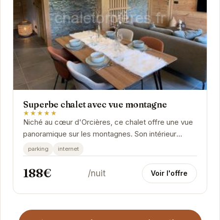
Superbe chalet avec vue montagne
★★★★★
Niché au cœur d'Orcières, ce chalet offre une vue
panoramique sur les montagnes. Son intérieur
chaleureux et spacieux est parfait pour se...
parking
internet
188€
/nuit
Voir l'offre