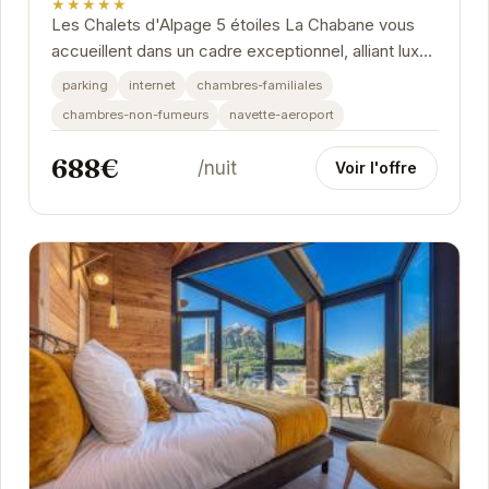
★★★★★
Les Chalets d'Alpage 5 étoiles La Chabane vous
accueillent dans un cadre exceptionnel, alliant luxe
et authenticité. Chaque chalet est conçu avec...
parking
internet
chambres-familiales
chambres-non-fumeurs
navette-aeroport
688€
/nuit
Voir l'offre