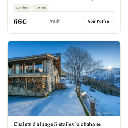
Orcières. Située à proximité des commerces et...
parking
internet
66€
/nuit
Voir l'offre
Chalets d alpage 5 étoiles la chabane