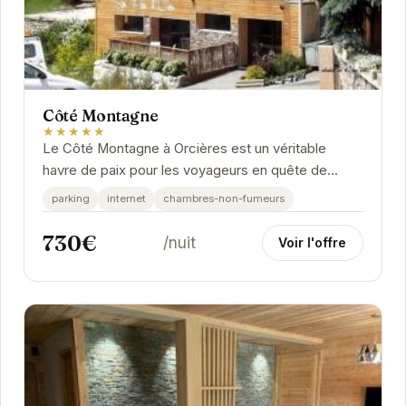
Côté Montagne
★★★★★
Le Côté Montagne à Orcières est un véritable
havre de paix pour les voyageurs en quête de
tranquillité et de nature. Offrant des prestations...
parking
internet
chambres-non-fumeurs
730€
/nuit
Voir l'offre