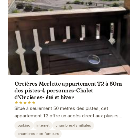
Orcières Merlette appartement T2 à 50m
des pistes-4 personnes-Chalet
d’Orcières- été et hiver
★★★★★
Situé à seulement 50 mètres des pistes, cet
appartement T2 offre un accès direct aux plaisirs
de la montagne. Pouvant accueillir jusqu'à 4...
parking
internet
chambres-familiales
chambres-non-fumeurs