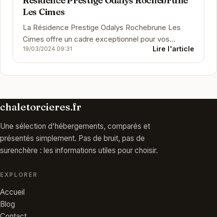
Résidence Prestige Odalys Rochebrune
Les Cimes
La Résidence Prestige Odalys Rochebrune Les
Cimes offre un cadre exceptionnel pour vos
Lire l'article
19/03/2024 09:31
vacances. Profitez de l'accès direct aux pistes de
ski et...
chaletorcieres.fr
Une sélection d'hébergements, comparés et
présentés simplement. Pas de bruit, pas de
surenchère : les informations utiles pour choisir.
EXPLORER
Accueil
Blog
Contact