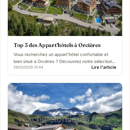
Top 3 des Appart'hôtels à Orcières
Vous recherchez un appart'hôtel confortable et
bien situé à Orcières ? Découvrez notre sélection
Lire l'article
26/02/2025 10:44
d'hébergements pour vos vacances à la montagne.
Que...