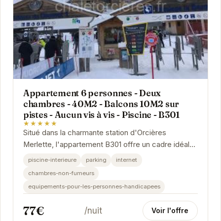
Appartement 6 personnes - Deux
chambres - 40M2 - Balcons 10M2 sur
pistes - Aucun vis à vis - Piscine - B301
★★★★★
Situé dans la charmante station d'Orcières
Merlette, l'appartement B301 offre un cadre idéal
pour des vacances à la montagne réussies. Avec
piscine-interieure
parking
internet
ses...
chambres-non-fumeurs
equipements-pour-les-personnes-handicapees
77€
/nuit
Voir l'offre