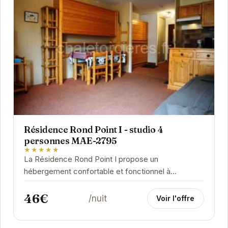
Résidence Rond Point I - studio 4
personnes MAE-2795
★★★★★
La Résidence Rond Point I propose un
hébergement confortable et fonctionnel à
Orcières. Idéalement située, elle permet un accès
46€
facile aux...
/nuit
Voir l'offre