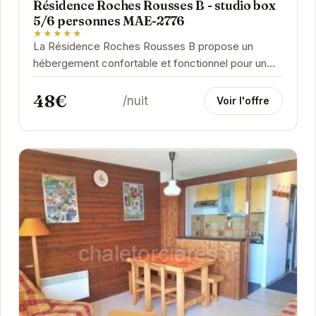
Résidence Roches Rousses B - studio box
5/6 personnes MAE-2776
★★★★★
La Résidence Roches Rousses B propose un
hébergement confortable et fonctionnel pour un
séjour agréable à la montagne. Le studio box,
48€
idéal...
/nuit
Voir l'offre