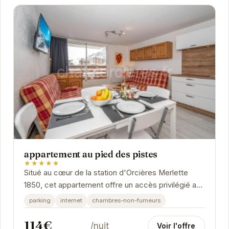
appartement au pied des pistes
★★★★★
Situé au cœur de la station d'Orcières Merlette
1850, cet appartement offre un accès privilégié aux
pistes de ski. Profitez d'un séjour...
parking
internet
chambres-non-fumeurs
114€
/nuit
Voir l'offre