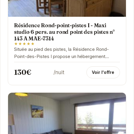
Résidence Rond-point-pistes I - Maxi
studio 6 pers. au rond point des pistes n°
143 A MAE-7314
★★★★★
Située au pied des pistes, la Résidence Rond-
Point-des-Pistes I propose un hébergement
confortable et fonctionnel. Cet appartement est
130€
idéal pour...
/nuit
Voir l'offre