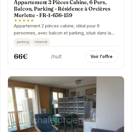
Appartement 2 Pièces Cabine, 6 Pers,
Balcon, Parking - Résidence à Orcières
Merlette - FR-1-636-159
★★★★★
Appartement 2 pièces cabine, idéal pour 6
personnes, avec balcon et parking, situé dans la
charmante station d'Orcières Merlette. Profitez
parking
internet
d'un...
66€
/nuit
Voir l'offre