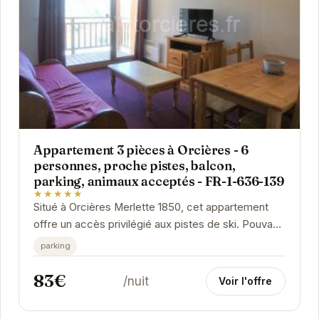
Appartement 3 pièces à Orcières - 6
personnes, proche pistes, balcon,
parking, animaux acceptés - FR-1-636-139
★★★★★
Situé à Orcières Merlette 1850, cet appartement
offre un accès privilégié aux pistes de ski. Pouvant
accueillir jusqu'à 6 personnes, il...
parking
83€
/nuit
Voir l'offre