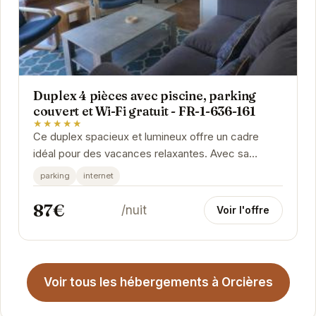
Duplex 4 pièces avec piscine, parking
couvert et Wi-Fi gratuit - FR-1-636-161
★★★★★
Ce duplex spacieux et lumineux offre un cadre
idéal pour des vacances relaxantes. Avec sa
piscine, son parking couvert et sa connexion Wi-
parking
internet
Fi...
87€
/nuit
Voir l'offre
Voir tous les hébergements à Orcières