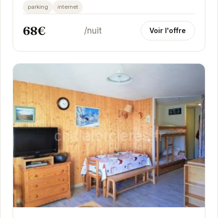
convivial et chaleureux pour des vacances à la
parking
internet
montagne...
68€
/nuit
Voir l'offre