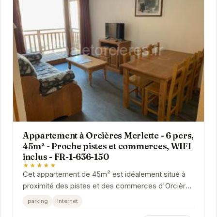
Appartement à Orcières Merlette - 6 pers,
45m² - Proche pistes et commerces, WIFI
inclus - FR-1-636-150
★★★★★
Cet appartement de 45m² est idéalement situé à
proximité des pistes et des commerces d'Orcières
Merlette. Pouvant accueillir jusqu'à 6...
parking
internet