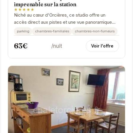
imprenable sur la station
★★★★★
Niché au cœur d'Orcières, ce studio offre un
accès direct aux pistes et une vue panoramique
sur les montagnes. Idéal pour les couples ou les...
parking
chambres-familiales
chambres-non-fumeurs
63€
/nuit
Voir l'offre