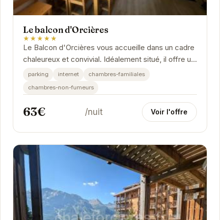
Le balcon d'Orcières
★★★★★
Le Balcon d'Orcières vous accueille dans un cadre
chaleureux et convivial. Idéalement situé, il offre un
accès facile aux pistes de ski et aux...
parking
internet
chambres-familiales
chambres-non-fumeurs
63€
/nuit
Voir l'offre