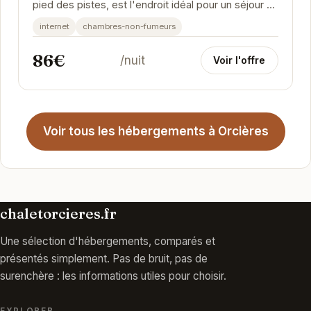
pied des pistes, est l'endroit idéal pour un séjour à
la montagne. Il offre confort et...
internet
chambres-non-fumeurs
86€
/nuit
Voir l'offre
Voir tous les hébergements à Orcières
chaletorcieres.fr
Une sélection d'hébergements, comparés et
présentés simplement. Pas de bruit, pas de
surenchère : les informations utiles pour choisir.
EXPLORER