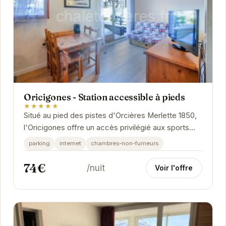
Oricigones - Station accessible à pieds
★★★★★
Situé au pied des pistes d'Orcières Merlette 1850,
l'Oricigones offre un accès privilégié aux sports
d'hiver et aux activités de montagne. Avec...
parking
internet
chambres-non-fumeurs
74€
/nuit
Voir l'offre