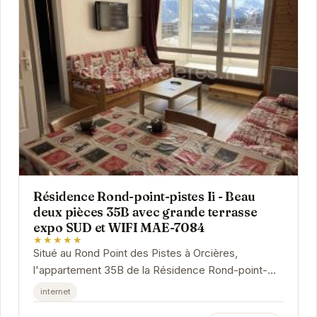
Résidence Rond-point-pistes Ii - Beau
deux pièces 35B avec grande terrasse
expo SUD et WIFI MAE-7084
★★★★★
Situé au Rond Point des Pistes à Orcières,
l'appartement 35B de la Résidence Rond-point-
pistes II offre un cadre idéal pour des vacances à
internet
la...