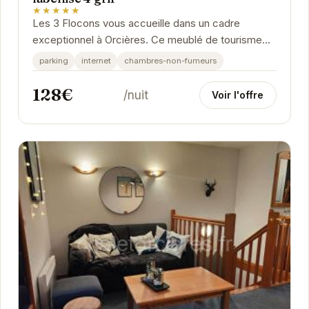
★★★★★
Les 3 Flocons vous accueille dans un cadre
exceptionnel à Orcières. Ce meublé de tourisme
classé 3 étoiles et labellisé 4 grifs vous assure un...
parking
internet
chambres-non-fumeurs
128€
/nuit
Voir l'offre